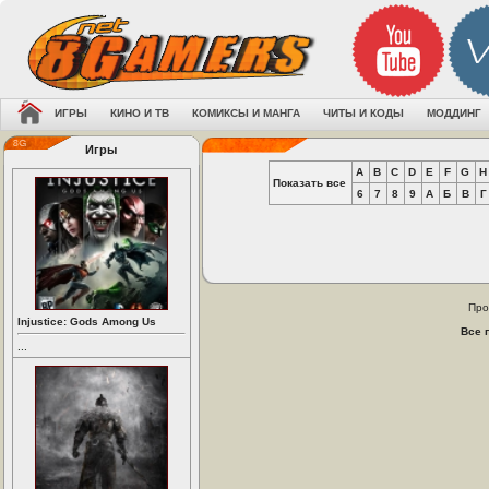
ИГРЫ
КИНО И ТВ
КОМИКСЫ И МАНГА
ЧИТЫ И КОДЫ
МОДДИНГ
Игры
A
B
C
D
E
F
G
H
Показать все
6
7
8
9
А
Б
В
Г
Про
Injustice: Gods Among Us
Все 
...