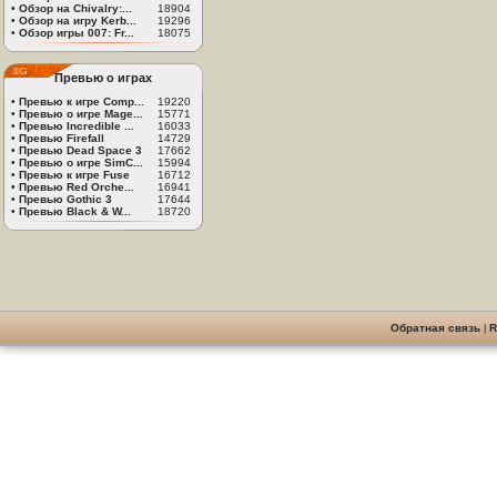
•
Обзор на Chivalry:...
18904
•
Обзор на игру Kerb...
19296
•
Обзор игры 007: Fr...
18075
Превью о играх
•
Превью к игре Comp...
19220
•
Превью о игре Mage...
15771
•
Превью Incredible ...
16033
•
Превью Firefall
14729
•
Превью Dead Space 3
17662
•
Превью о игре SimC...
15994
•
Превью к игре Fuse
16712
•
Превью Red Orche...
16941
•
Превью Gothic 3
17644
•
Превью Black & W...
18720
Обратная связь
|