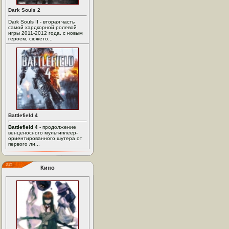
Dark Souls 2
Dark Souls II - вторая часть
самой хардкорной ролевой
игры 2011-2012 года, с новым
героем, сюжето...
Battlefield 4
Battlefield 4
- продолжение
венценосного мультиплеер-
ориентированного шутера от
первого ли...
Кино