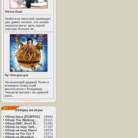
Steins;Gate
Любители японской анимации
уже давно поняли ,что аниме
сериалы могут дать порой
гораздо больше пи...
Ку! Кин-дза-дза
Начинающий диджей Толик и
всемирно известный
виолончелист Владимир
Чижов встречают на шумной
моск...
Обзоры на игры
•
Обзор Ibara [PCB/PS2]
19684
•
Обзор The Walking ...
20115
•
Обзор DMC: Devil M...
21281
•
Обзор на игру Valk...
17197
•
Обзор на игру Stars!
19076
•
Обзор на Far Cry 3
19271
•
Обзор на Resident ...
17265