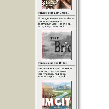
Рецензия на Lost Chron...
Игры, сделанные без любви и
старания, похожи на
воздушный шар – оболочка
есть, а внутри пусто. Lo...
Рецензия на The Bridge
«Верх» и «низ» в The Bridge —
понятия относительные.
Прогуливаясь под аркой,
можно запросто перей...