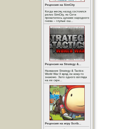
Рецензия на SimCity
Когда месяц назад состоялся
релиз SimCity, по Сети
прокатилось цунами народного
гнева – глупые ош...
Рецензия на Strategy &...
Название Strategy & Tactics:
World War II вряд ли кому-то
знакомо. Зато одного взгляда
на ее скри...
Рецензия на игру Scrib...