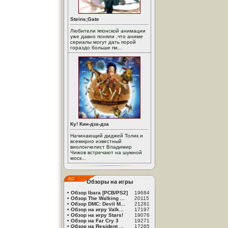
Steins;Gate
Любители японской анимации
уже давно поняли ,что аниме
сериалы могут дать порой
гораздо больше пи...
Ку! Кин-дза-дза
Начинающий диджей Толик и
всемирно известный
виолончелист Владимир
Чижов встречают на шумной
моск...
Обзоры на игры
•
Обзор Ibara [PCB/PS2]
19684
•
Обзор The Walking ...
20115
•
Обзор DMC: Devil M...
21281
•
Обзор на игру Valk...
17197
•
Обзор на игру Stars!
19076
•
Обзор на Far Cry 3
19271
•
Обзор на Resident ...
17265