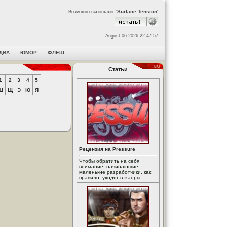
Surface Tension
Возможно вы искали: '
'
August 06 2026 22:47:57
ДИА
ЮМОР
ФЛЕШ
Статьи
1
2
3
4
5
Ш
Щ
Э
Ю
Я
Рецензия на Pressure
Чтобы обратить на себя
внимание, начинающие
маленькие разработчики, как
правило, уходят в жанры, ...