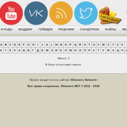
 И КОДЫ
МОДДИНГ
ГЕЙМДЕВ
РЕЦЕНЗИИ
САУНДТРЕКИ
ФАЙЛЫ
МЕ
A
B
C
D
E
F
G
H
I
J
K
L
M
N
O
P
Q
R
S
T
U
V
W
X
Y
Z
0
6
7
8
9
А
Б
В
Г
Д
Е
Ж
З
И
К
Л
М
Н
О
П
Р
С
Т
У
Ф
Х
Ц
Ч
Манга: 3
В базе отсутствует манга.
Проект входит в сеть сайтов «
8Gamers Network
»
Все права сохранены. 8Gamers.NET © 2011 - 2026