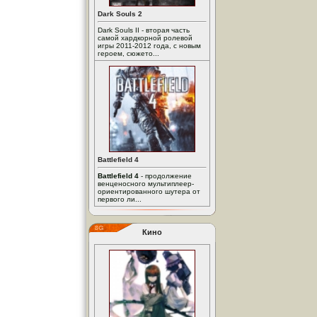
Dark Souls 2
Dark Souls II - вторая часть
самой хардкорной ролевой
игры 2011-2012 года, с новым
героем, сюжето...
Battlefield 4
Battlefield 4
- продолжение
венценосного мультиплеер-
ориентированного шутера от
первого ли...
Кино