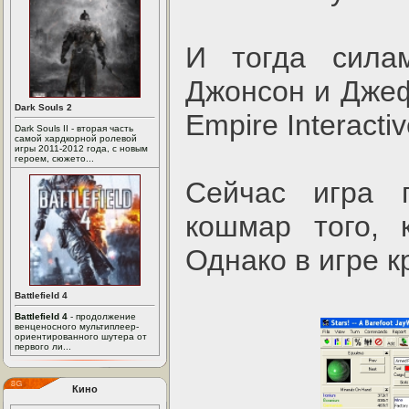
И тогда сил
Джонсон и Джеф
Dark Souls 2
Empire Interacti
Dark Souls II - вторая часть
самой хардкорной ролевой
игры 2011-2012 года, с новым
героем, сюжето...
Сейчас игра п
кошмар того, 
Однако в игре к
Battlefield 4
Battlefield 4
- продолжение
венценосного мультиплеер-
ориентированного шутера от
первого ли...
Кино