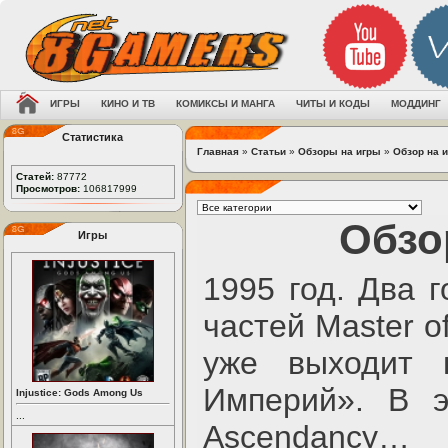
ИГРЫ
КИНО И ТВ
КОМИКСЫ И МАНГА
ЧИТЫ И КОДЫ
МОДДИНГ
Статистика
Главная
»
Статьи
»
Обзоры на игры
»
Обзор на и
Статей:
87772
Просмотров:
106817999
Обзор
Игры
1995 год. Два 
частей Master o
уже выходит в
Империй». В э
Injustice: Gods Among Us
...
Ascendancy…