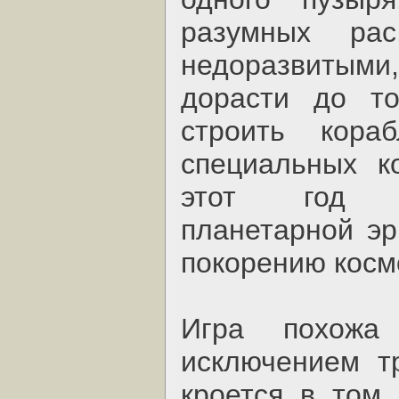
разумных ра
недоразвитым
дорасти до то
строить кор
специальных к
этот год о
планетарной эр
покорению кос
Игра похо
исключением т
кроется в том,