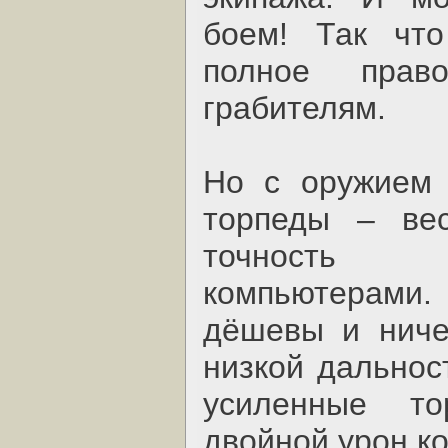
боем! Так чт
полное прав
грабителям.
Но с оружием 
торпеды – вес
точность к
компьютерам
дёшевы и ниче
низкой дальност
усиленные то
двойной урон к