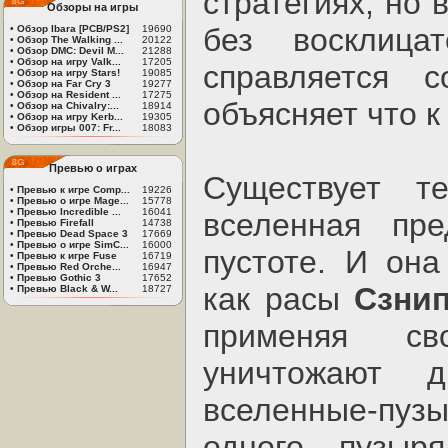
стратегиях, но 
Обзоры на игры
без восклица
•
Обзор Ibara [PCB/PS2]
19690
•
Обзор The Walking ...
20122
•
Обзор DMC: Devil M...
21288
•
Обзор на игру Valk...
17205
справляется с
•
Обзор на игру Stars!
19085
•
Обзор на Far Cry 3
19277
•
Обзор на Resident ...
17275
объясняет что к
•
Обзор на Chivalry:...
18914
•
Обзор на игру Kerb...
19305
•
Обзор игры 007: Fr...
18083
Превью о играх
Существует т
•
Превью к игре Comp...
19226
•
Превью о игре Mage...
15778
•
Превью Incredible ...
16041
вселенная пре
•
Превью Firefall
14738
•
Превью Dead Space 3
17669
•
Превью о игре SimC...
16000
пустоте. И она
•
Превью к игре Fuse
16719
•
Превью Red Orche...
16947
•
Превью Gothic 3
17652
как расы
Сзнип
•
Превью Black & W...
18727
применяя св
уничтожают 
вселенные-пуз
одного пузы