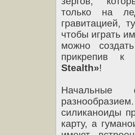
зергов, кото
только на ле
гравитацией, т
чтобы играть им
можно создать
прикрепив к
Stealth»
!
Начальные 
разнообразием.
силиканоиды пр
карту, а гуман
имеют встрое