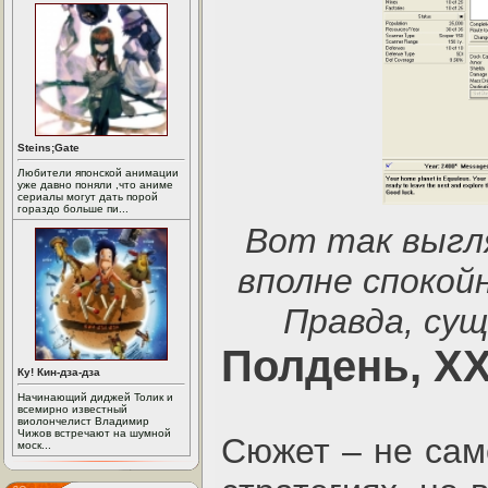
Steins;Gate
Любители японской анимации
уже давно поняли ,что аниме
сериалы могут дать порой
гораздо больше пи...
Вот так выгл
вполне спокой
Правда, су
Полдень, XX
Ку! Кин-дза-дза
Начинающий диджей Толик и
всемирно известный
виолончелист Владимир
Чижов встречают на шумной
Сюжет – не сам
моск...