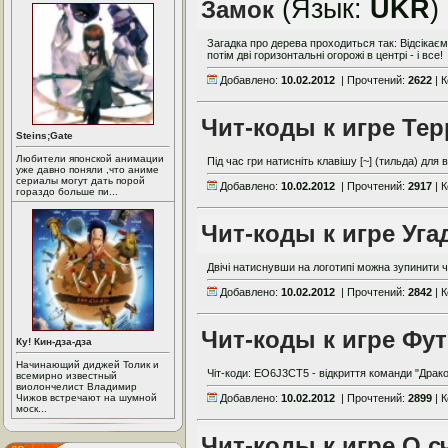
(Язык:
UKR
)
Замок
Загадка про дерева проходиться так: Відсікаєм
потім дві горизонтальні огорожі в центрі - і все!
Добавлено:
10.02.2012
| Прочтений:
2622
| 
Чит-коды к игре Те
Steins;Gate
Любители японской анимации
Під час гри натисніть клавішу [~] (тильда) для 
уже давно поняли ,что аниме
сериалы могут дать порой
Добавлено:
10.02.2012
| Прочтений:
2917
| 
гораздо больше пи...
Чит-коды к игре Уг
Двічі натиснувши на логотипі можна зупинити ч
Добавлено:
10.02.2012
| Прочтений:
2842
| 
Чит-коды к игре Фу
Ку! Кин-дза-дза
Начинающий диджей Толик и
Чіт-коди: EO6J3CT5 - відкриття команди "Драк
всемирно известный
виолончелист Владимир
Чижов встречают на шумной
Добавлено:
10.02.2012
| Прочтений:
2899
| 
моск...
Чит-коды к игре О с