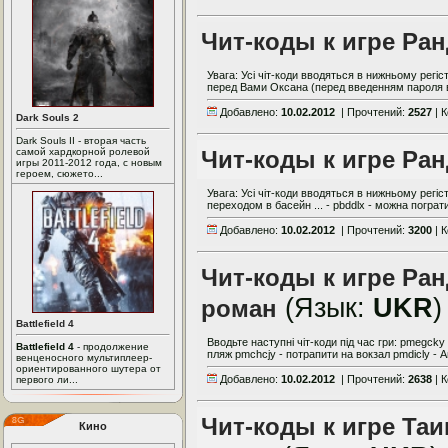
Чит-коды к игре Ран
Увага: Усі чіт-коди вводяться в нижньому регістр
перед Вами Оксана (перед введенням пароля вс
Добавлено:
10.02.2012
| Прочтений:
2527
| 
Dark Souls 2
Dark Souls II - вторая часть
самой хардкорной ролевой
Чит-коды к игре Ран
игры 2011-2012 года, с новым
героем, сюжето...
Увага: Усі чіт-коди вводяться в нижньому регіст
переходом в басейн ... - pbddlx - можна пограти 
Добавлено:
10.02.2012
| Прочтений:
3200
| 
Чит-коды к игре Ра
(Язык:
UKR
)
роман
Battlefield 4
Вводьте наступні чіт-коди під час гри: pmegcky
Battlefield 4
- продолжение
пляж pmchcjy - потрапити на вокзал pmdicly - Ан
венценосного мультиплеер-
ориентированного шутера от
Добавлено:
10.02.2012
| Прочтений:
2638
| 
первого ли...
Чит-коды к игре Та
Кино