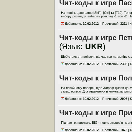
Чит-коды к игре Па
Натисніть одночасно [Shift], [Сtrl] та [F10]. Т
вибору розкладу, виберіть розклад -1 або -2. П
Добавлено:
10.02.2012
| Прочтений:
3211
| 
Чит-коды к игре Пе
(Язык:
UKR
)
Щоб отримати всі речі, під час гри натисніть кл
Добавлено:
10.02.2012
| Прочтений:
2308
| 
Чит-коды к игре По
На потайному поверсі, щоб Жираф дістав до Ж
залишається: Для отримання її можна запропону
Добавлено:
10.02.2012
| Прочтений:
2906
| 
Чит-коды к игре Пр
Під час гри вводьте: BIG - повне здоров'я і магія
Добавлено:
10.02.2012
| Прочтений:
1873
| 