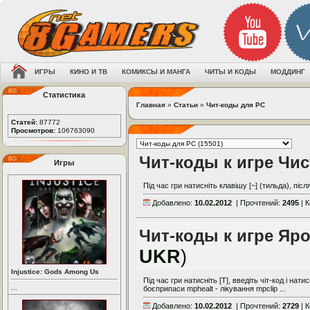
ИГРЫ
КИНО И ТВ
КОМИКСЫ И МАНГА
ЧИТЫ И КОДЫ
МОДДИНГ
Статистика
Главная
»
Статьи
»
Чит-коды для PC
Статей:
87772
Просмотров:
106763090
Чит-коды к игре Чи
Игры
Під час гри натисніть клавішу [~] (тильда), післ
Добавлено:
10.02.2012
| Прочтений:
2495
| 
Чит-коды к игре Яро
UKR
)
Injustice: Gods Among Us
Під час гри натисніть [Т], введіть чіт-код і на
...
боєприпаси mphealt - лікування mpclip ...
Добавлено:
10.02.2012
| Прочтений:
2729
| 