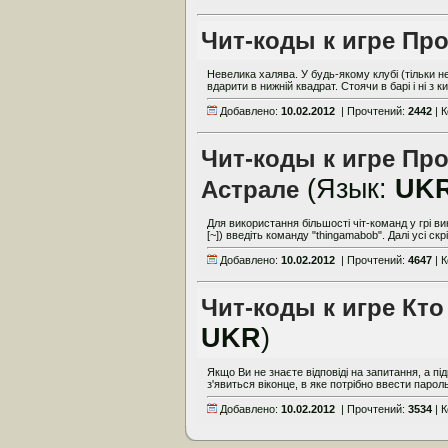
Чит-коды к игре Пр
Невелика халява. У будь-якому клубі (тільки не
вдарити в нижній квадрат. Стоячи в барі і ні з 
Добавлено:
10.02.2012
| Прочтений:
2442
| 
Чит-коды к игре Пр
(Язык:
UK
Астрале
Для використання більшості чіт-команд у грі в
[~]) введіть команду "thingamabob". Далі усі cкpі
Добавлено:
10.02.2012
| Прочтений:
4647
| 
Чит-коды к игре Кто
UKR
)
Якщо Ви не знаєте відповіді на запитання, а пі
з'явиться віконце, в яке потрібно ввести пароль 
Добавлено:
10.02.2012
| Прочтений:
3534
| 