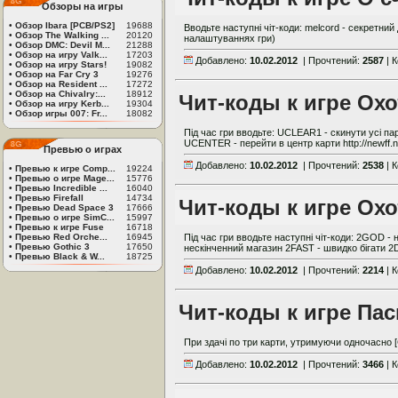
Обзоры на игры
•
Обзор Ibara [PCB/PS2]
19688
Вводьте наступні чіт-коди: melcord - секретний д
•
Обзор The Walking ...
20120
налаштуваннях гри)
•
Обзор DMC: Devil M...
21288
•
Обзор на игру Valk...
17203
Добавлено:
10.02.2012
| Прочтений:
2587
| 
•
Обзор на игру Stars!
19082
•
Обзор на Far Cry 3
19276
•
Обзор на Resident ...
17272
•
Обзор на Chivalry:...
18912
Чит-коды к игре Охо
•
Обзор на игру Kerb...
19304
•
Обзор игры 007: Fr...
18082
Під час гри вводьте: UCLEAR1 - скинути усі 
UCENTER - перейти в центр карти http://newff.na
Превью о играх
Добавлено:
10.02.2012
| Прочтений:
2538
| 
•
Превью к игре Comp...
19224
•
Превью о игре Mage...
15776
•
Превью Incredible ...
16040
•
Превью Firefall
14734
Чит-коды к игре Охо
•
Превью Dead Space 3
17666
•
Превью о игре SimC...
15997
•
Превью к игре Fuse
16718
•
Превью Red Orche...
16945
Під час гри вводьте наступні чіт-коди: 2GOD -
•
Превью Gothic 3
17650
нескінченний магазин 2FAST - швидко бігати 2
•
Превью Black & W...
18725
Добавлено:
10.02.2012
| Прочтений:
2214
| 
Чит-коды к игре Па
При здачі по три карти, утримуючи одночасно [Сtrl
Добавлено:
10.02.2012
| Прочтений:
3466
| 