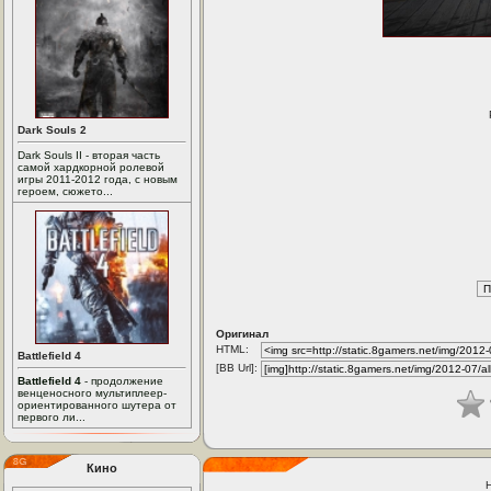
Dark Souls 2
Dark Souls II - вторая часть
самой хардкорной ролевой
игры 2011-2012 года, с новым
героем, сюжето...
Оригинал
HTML:
Battlefield 4
[BB Url]:
Battlefield 4
- продолжение
венценосного мультиплеер-
ориентированного шутера от
первого ли...
Кино