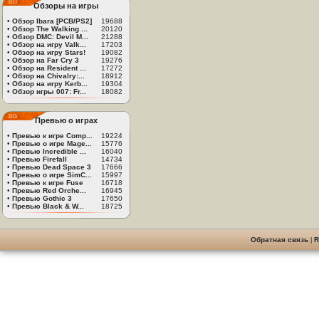
Обзоры на игры
•
Обзор Ibara [PCB/PS2]
19688
•
Обзор The Walking ...
20120
•
Обзор DMC: Devil M...
21288
•
Обзор на игру Valk...
17203
•
Обзор на игру Stars!
19082
•
Обзор на Far Cry 3
19276
•
Обзор на Resident ...
17272
•
Обзор на Chivalry:...
18912
•
Обзор на игру Kerb...
19304
•
Обзор игры 007: Fr...
18082
Превью о играх
•
Превью к игре Comp...
19224
•
Превью о игре Mage...
15776
•
Превью Incredible ...
16040
•
Превью Firefall
14734
•
Превью Dead Space 3
17666
•
Превью о игре SimC...
15997
•
Превью к игре Fuse
16718
•
Превью Red Orche...
16945
•
Превью Gothic 3
17650
•
Превью Black & W...
18725
Обратная связь
|