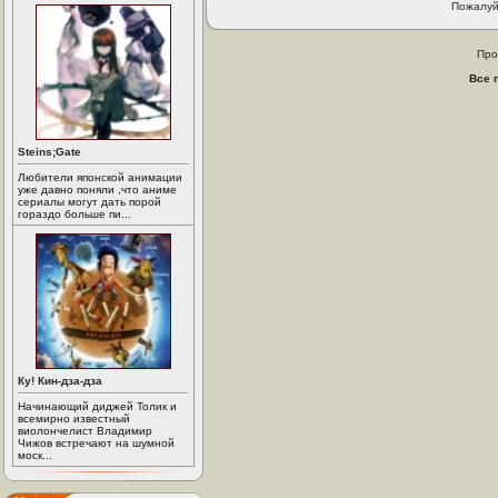
Пожалуй
Про
Все 
Steins;Gate
Любители японской анимации
уже давно поняли ,что аниме
сериалы могут дать порой
гораздо больше пи...
Ку! Кин-дза-дза
Начинающий диджей Толик и
всемирно известный
виолончелист Владимир
Чижов встречают на шумной
моск...