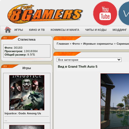
ИГРЫ
КИНО И ТВ
КОМИКСЫ И МАНГА
ЧИТЫ И КОДЫ
МОДДИНГ
Статистика
Главная
»
Фото
»
Игровые скриншоты
»
Скриншот
Фото:
30183
Просмотров:
13618384
Общий размер:
9.5ГБ
Вид в Grand Theft Auto 5
Игры
Injustice: Gods Among Us
...