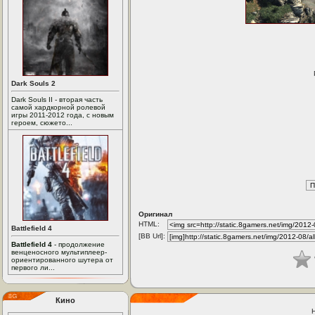
Dark Souls 2
Dark Souls II - вторая часть
самой хардкорной ролевой
игры 2011-2012 года, с новым
героем, сюжето...
Оригинал
HTML:
Battlefield 4
[BB Url]:
Battlefield 4
- продолжение
венценосного мультиплеер-
ориентированного шутера от
первого ли...
Кино