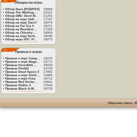
Обзоры на игры
•
Обзор Ibara [PCB/PS2]
19684
•
Обзор The Walking ...
20115
•
Обзор DMC: Devil M...
21281
•
Обзор на игру Valk...
17197
•
Обзор на игру Stars!
19076
•
Обзор на Far Cry 3
19271
•
Обзор на Resident ...
17265
•
Обзор на Chivalry:...
18904
•
Обзор на игру Kerb...
19296
•
Обзор игры 007: Fr...
18075
Превью о играх
•
Превью к игре Comp...
19220
•
Превью о игре Mage...
15771
•
Превью Incredible ...
16033
•
Превью Firefall
14729
•
Превью Dead Space 3
17662
•
Превью о игре SimC...
15994
•
Превью к игре Fuse
16712
•
Превью Red Orche...
16941
•
Превью Gothic 3
17644
•
Превью Black & W...
18720
Обратная связь
|