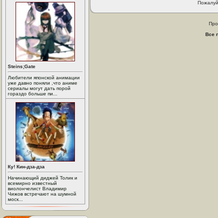
Пожалуй
Про
Все 
Steins;Gate
Любители японской анимации
уже давно поняли ,что аниме
сериалы могут дать порой
гораздо больше пи...
Ку! Кин-дза-дза
Начинающий диджей Толик и
всемирно известный
виолончелист Владимир
Чижов встречают на шумной
моск...