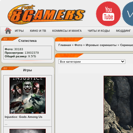
ИГРЫ
КИНО И ТВ
КОМИКСЫ И МАНГА
ЧИТЫ И КОДЫ
МОДДИНГ
Статистика
Главная
»
Фото
»
Игровые скриншоты
»
Скриншот
Фото:
30183
Просмотров:
13602379
Общий размер:
9.5ГБ
Игры
Injustice: Gods Among Us
...