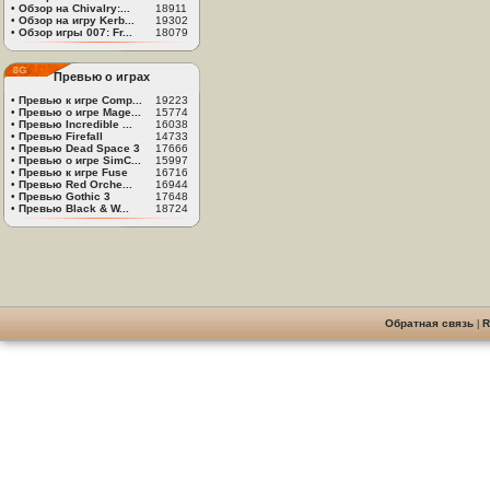
•
Обзор на Chivalry:...
18911
•
Обзор на игру Kerb...
19302
•
Обзор игры 007: Fr...
18079
Превью о играх
•
Превью к игре Comp...
19223
•
Превью о игре Mage...
15774
•
Превью Incredible ...
16038
•
Превью Firefall
14733
•
Превью Dead Space 3
17666
•
Превью о игре SimC...
15997
•
Превью к игре Fuse
16716
•
Превью Red Orche...
16944
•
Превью Gothic 3
17648
•
Превью Black & W...
18724
Обратная связь
|