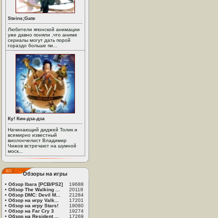
Steins;Gate
Любители японской анимации
уже давно поняли ,что аниме
сериалы могут дать порой
гораздо больше пи...
Ку! Кин-дза-дза
Начинающий диджей Толик и
всемирно известный
виолончелист Владимир
Чижов встречают на шумной
моск...
Обзоры на игры
•
Обзор Ibara [PCB/PS2]
19688
•
Обзор The Walking ...
20118
•
Обзор DMC: Devil M...
21284
•
Обзор на игру Valk...
17201
•
Обзор на игру Stars!
19080
•
Обзор на Far Cry 3
19274
•
Обзор на Resident ...
17269