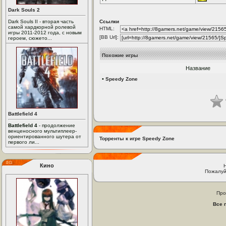
Dark Souls 2
Dark Souls II - вторая часть
Ссылки
самой хардкорной ролевой
HTML:
игры 2011-2012 года, с новым
[BB Url]:
героем, сюжето...
Похожие игры
Название
•
Speedy Zone
Battlefield 4
Battlefield 4
- продолжение
венценосного мультиплеер-
ориентированного шутера от
Торренты к игре Speedy Zone
первого ли...
Кино
Пожалуй
Про
Все 