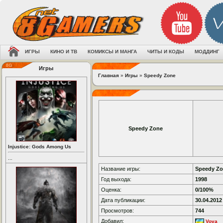
ИГРЫ
КИНО И ТВ
КОМИКСЫ И МАНГА
ЧИТЫ И КОДЫ
МОДДИНГ
Игры
Главная
»
Игры
»
Speedy Zone
Speedy Zone
Injustice: Gods Among Us
...
Название игры:
Speedy Z
Год выхода:
1998
Оценка:
0/100%
Дата публикации:
30.04.2012
Просмотров:
744
Добавил:
Vova