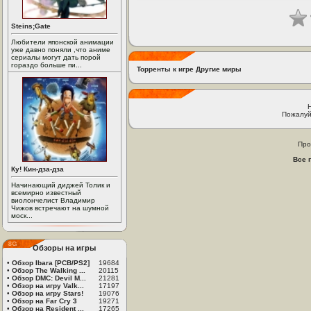
Steins;Gate
Любители японской анимации
уже давно поняли ,что аниме
сериалы могут дать порой
гораздо больше пи...
Торренты к игре Другие миры
Пожалуй
Про
Все 
Ку! Кин-дза-дза
Начинающий диджей Толик и
всемирно известный
виолончелист Владимир
Чижов встречают на шумной
моск...
Обзоры на игры
•
Обзор Ibara [PCB/PS2]
19684
•
Обзор The Walking ...
20115
•
Обзор DMC: Devil M...
21281
•
Обзор на игру Valk...
17197
•
Обзор на игру Stars!
19076
•
Обзор на Far Cry 3
19271
•
Обзор на Resident ...
17265