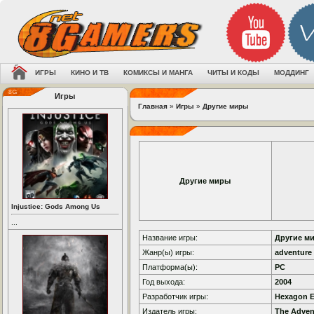
ИГРЫ
КИНО И ТВ
КОМИКСЫ И МАНГА
ЧИТЫ И КОДЫ
МОДДИНГ
Игры
Главная
»
Игры
»
Другие миры
Другие миры
Injustice: Gods Among Us
...
Название игры:
Другие м
Жанр(ы) игры:
adventure
Платформа(ы):
PC
Год выхода:
2004
Разработчик игры:
Hexagon E
Издатель игры:
The Adve