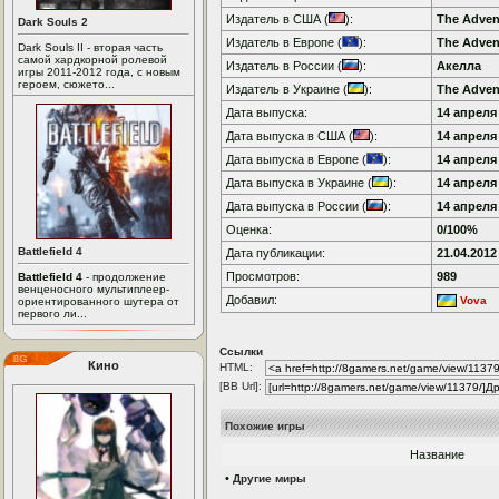
Издатель в США (
):
The Adve
Dark Souls 2
Издатель в Европе (
):
The Adve
Dark Souls II - вторая часть
самой хардкорной ролевой
Издатель в России (
):
Акелла
игры 2011-2012 года, с новым
героем, сюжето...
Издатель в Украине (
):
The Adve
Дата выпуска:
14 апреля 
Дата выпуска в США (
):
14 апреля 
Дата выпуска в Европе (
):
14 апреля 
Дата выпуска в Украине (
):
14 апреля 
Дата выпуска в России (
):
14 апреля 
Оценка:
0/100%
Battlefield 4
Дата публикации:
21.04.2012
Просмотров:
989
Battlefield 4
- продолжение
венценосного мультиплеер-
Добавил:
Vova
ориентированного шутера от
первого ли...
Ссылки
Кино
HTML:
[BB Url]:
Похожие игры
Название
•
Другие миры