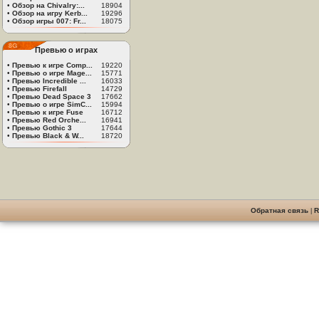
•
Обзор на Chivalry:...
18904
•
Обзор на игру Kerb...
19296
•
Обзор игры 007: Fr...
18075
Превью о играх
•
Превью к игре Comp...
19220
•
Превью о игре Mage...
15771
•
Превью Incredible ...
16033
•
Превью Firefall
14729
•
Превью Dead Space 3
17662
•
Превью о игре SimC...
15994
•
Превью к игре Fuse
16712
•
Превью Red Orche...
16941
•
Превью Gothic 3
17644
•
Превью Black & W...
18720
Обратная связь
|