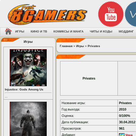
ИГРЫ
КИНО И ТВ
КОМИКСЫ И МАНГА
ЧИТЫ И КОДЫ
МОДДИНГ
Игры
Главная
»
Игры
»
Privates
Privates
Injustice: Gods Among Us
...
Название игры:
Privates
Год выхода:
2010
Оценка:
0/100%
Дата публикации:
30.04.2012
Просмотров:
961
Добавил:
Vova