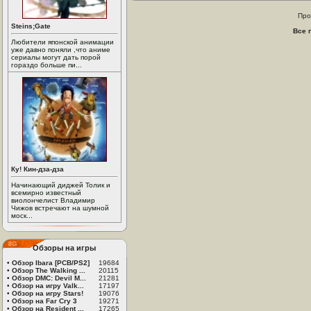
Про
Steins;Gate
Все 
Любители японской анимации
уже давно поняли ,что аниме
сериалы могут дать порой
гораздо больше пи...
Ку! Кин-дза-дза
Начинающий диджей Толик и
всемирно известный
виолончелист Владимир
Чижов встречают на шумной
моск...
Обзоры на игры
•
Обзор Ibara [PCB/PS2]
19684
•
Обзор The Walking ...
20115
•
Обзор DMC: Devil M...
21281
•
Обзор на игру Valk...
17197
•
Обзор на игру Stars!
19076
•
Обзор на Far Cry 3
19271
•
Обзор на Resident ...
17265