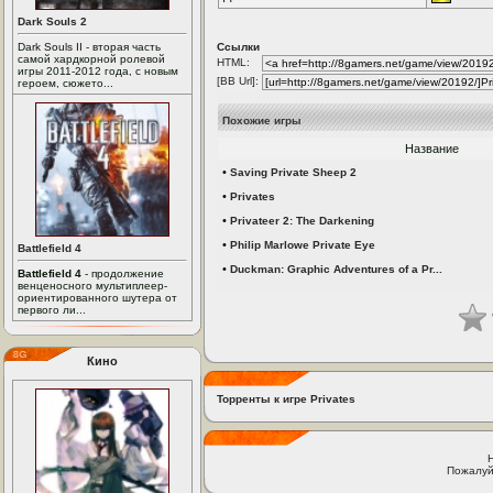
Dark Souls 2
Dark Souls II - вторая часть
Ссылки
самой хардкорной ролевой
HTML:
игры 2011-2012 года, с новым
[BB Url]:
героем, сюжето...
Похожие игры
Название
•
Saving Private Sheep 2
•
Privates
•
Privateer 2: The Darkening
•
Philip Marlowe Private Eye
Battlefield 4
•
Duckman: Graphic Adventures of a Pr...
Battlefield 4
- продолжение
венценосного мультиплеер-
ориентированного шутера от
первого ли...
Кино
Торренты к игре Privates
Пожалуй