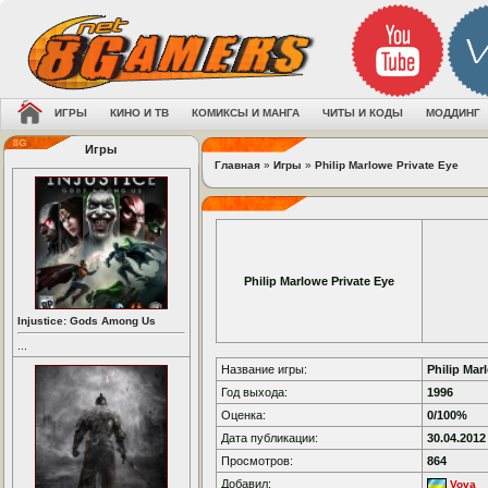
ИГРЫ
КИНО И ТВ
КОМИКСЫ И МАНГА
ЧИТЫ И КОДЫ
МОДДИНГ
Игры
Главная
»
Игры
»
Philip Marlowe Private Eye
Philip Marlowe Private Eye
Injustice: Gods Among Us
...
Название игры:
Philip Mar
Год выхода:
1996
Оценка:
0/100%
Дата публикации:
30.04.2012
Просмотров:
864
Добавил:
Vova