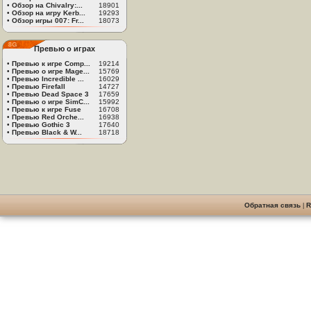
•
Обзор на Chivalry:...
18901
•
Обзор на игру Kerb...
19293
•
Обзор игры 007: Fr...
18073
Превью о играх
•
Превью к игре Comp...
19214
•
Превью о игре Mage...
15769
•
Превью Incredible ...
16029
•
Превью Firefall
14727
•
Превью Dead Space 3
17659
•
Превью о игре SimC...
15992
•
Превью к игре Fuse
16708
•
Превью Red Orche...
16938
•
Превью Gothic 3
17640
•
Превью Black & W...
18718
Обратная связь
|