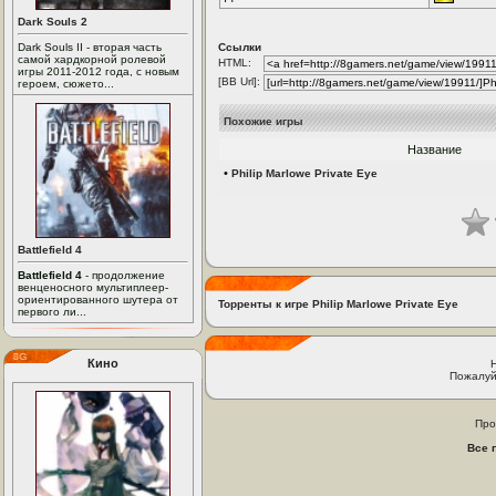
Dark Souls 2
Dark Souls II - вторая часть
Ссылки
самой хардкорной ролевой
HTML:
игры 2011-2012 года, с новым
[BB Url]:
героем, сюжето...
Похожие игры
Название
•
Philip Marlowe Private Eye
Battlefield 4
Battlefield 4
- продолжение
венценосного мультиплеер-
ориентированного шутера от
Торренты к игре Philip Marlowe Private Eye
первого ли...
Кино
Пожалуй
Про
Все 