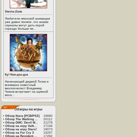
Steins;Gate
Любители японской анимации
уже давно поняли ,что аниме
сериалы могут дать порой
гораздо больше пи...
Ку! Кин-дза-дза
Начинающий диджей Толик и
всемирно известный
виолончелист Владимир
Чижов встречают на шумной
моск...
Обзоры на игры
•
Обзор Ibara [PCB/PS2]
19680
•
Обзор The Walking ...
20112
•
Обзор DMC: Devil M...
21278
•
Обзор на игру Valk...
17194
•
Обзор на игру Stars!
19073
•
Обзор на Far Cry 3
19267
•
Обзор на Resident ...
17262