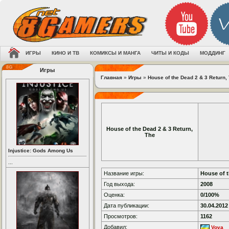
ИГРЫ
КИНО И ТВ
КОМИКСЫ И МАНГА
ЧИТЫ И КОДЫ
МОДДИНГ
Игры
Главная
»
Игры
»
House of the Dead 2 & 3 Return,
House of the Dead 2 & 3 Return,
The
Injustice: Gods Among Us
...
Название игры:
House of t
Год выхода:
2008
Оценка:
0/100%
Дата публикации:
30.04.2012
Просмотров:
1162
Добавил:
Vova