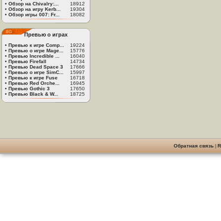
•
Обзор на Chivalry:...
18912
•
Обзор на игру Kerb...
19304
•
Обзор игры 007: Fr...
18082
Превью о играх
•
Превью к игре Comp...
19224
•
Превью о игре Mage...
15776
•
Превью Incredible ...
16040
•
Превью Firefall
14734
•
Превью Dead Space 3
17666
•
Превью о игре SimC...
15997
•
Превью к игре Fuse
16718
•
Превью Red Orche...
16945
•
Превью Gothic 3
17650
•
Превью Black & W...
18725
Обратная связь
|