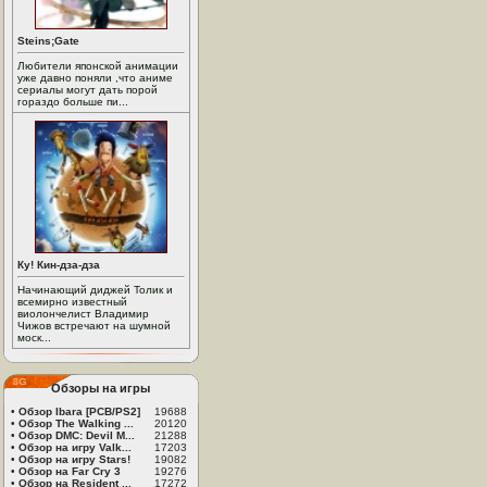
Steins;Gate
Любители японской анимации
уже давно поняли ,что аниме
сериалы могут дать порой
гораздо больше пи...
Ку! Кин-дза-дза
Начинающий диджей Толик и
всемирно известный
виолончелист Владимир
Чижов встречают на шумной
моск...
Обзоры на игры
•
Обзор Ibara [PCB/PS2]
19688
•
Обзор The Walking ...
20120
•
Обзор DMC: Devil M...
21288
•
Обзор на игру Valk...
17203
•
Обзор на игру Stars!
19082
•
Обзор на Far Cry 3
19276
•
Обзор на Resident ...
17272