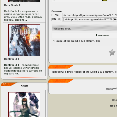
Dark Souls 2
Dark Souls II - вторая часть
Ссылки
самой хардкорной ролевой
HTML:
игры 2011-2012 года, с новым
[BB Url]:
героем, сюжето...
Похожие игры
Название
•
House of the Dead 2 & 3 Return, The
Battlefield 4
Battlefield 4
- продолжение
венценосного мультиплеер-
ориентированного шутера от
Торренты к игре House of the Dead 2 & 3 Return, T
первого ли...
Кино
Пожалуй
Про
Все 