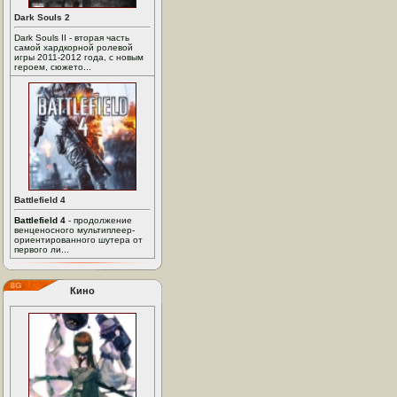
Dark Souls 2
Dark Souls II - вторая часть
самой хардкорной ролевой
игры 2011-2012 года, с новым
героем, сюжето...
Battlefield 4
Battlefield 4
- продолжение
венценосного мультиплеер-
ориентированного шутера от
первого ли...
Кино