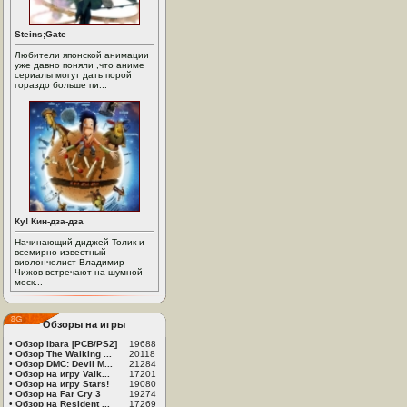
Steins;Gate
Любители японской анимации
уже давно поняли ,что аниме
сериалы могут дать порой
гораздо больше пи...
Ку! Кин-дза-дза
Начинающий диджей Толик и
всемирно известный
виолончелист Владимир
Чижов встречают на шумной
моск...
Обзоры на игры
•
Обзор Ibara [PCB/PS2]
19688
•
Обзор The Walking ...
20118
•
Обзор DMC: Devil M...
21284
•
Обзор на игру Valk...
17201
•
Обзор на игру Stars!
19080
•
Обзор на Far Cry 3
19274
•
Обзор на Resident ...
17269