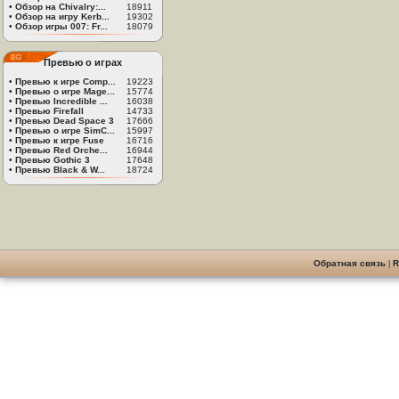
•
Обзор на Chivalry:...
18911
•
Обзор на игру Kerb...
19302
•
Обзор игры 007: Fr...
18079
Превью о играх
•
Превью к игре Comp...
19223
•
Превью о игре Mage...
15774
•
Превью Incredible ...
16038
•
Превью Firefall
14733
•
Превью Dead Space 3
17666
•
Превью о игре SimC...
15997
•
Превью к игре Fuse
16716
•
Превью Red Orche...
16944
•
Превью Gothic 3
17648
•
Превью Black & W...
18724
Обратная связь
|