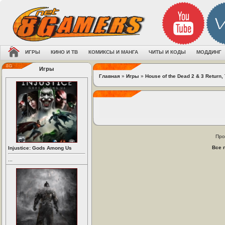
ИГРЫ
КИНО И ТВ
КОМИКСЫ И МАНГА
ЧИТЫ И КОДЫ
МОДДИНГ
Игры
Главная
»
Игры
»
House of the Dead 2 & 3 Return,
Про
Все 
Injustice: Gods Among Us
...