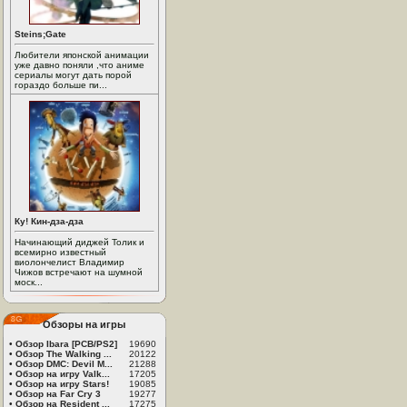
Steins;Gate
Любители японской анимации
уже давно поняли ,что аниме
сериалы могут дать порой
гораздо больше пи...
Ку! Кин-дза-дза
Начинающий диджей Толик и
всемирно известный
виолончелист Владимир
Чижов встречают на шумной
моск...
Обзоры на игры
•
Обзор Ibara [PCB/PS2]
19690
•
Обзор The Walking ...
20122
•
Обзор DMC: Devil M...
21288
•
Обзор на игру Valk...
17205
•
Обзор на игру Stars!
19085
•
Обзор на Far Cry 3
19277
•
Обзор на Resident ...
17275