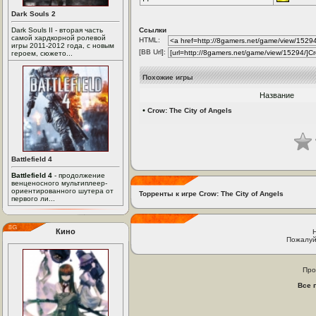
Dark Souls 2
Dark Souls II - вторая часть
Ссылки
самой хардкорной ролевой
HTML:
игры 2011-2012 года, с новым
[BB Url]:
героем, сюжето...
Похожие игры
Название
•
Crow: The City of Angels
Battlefield 4
Battlefield 4
- продолжение
венценосного мультиплеер-
ориентированного шутера от
Торренты к игре Crow: The City of Angels
первого ли...
Кино
Пожалуй
Про
Все 