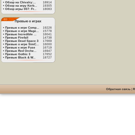
•
Обзор на Chivalry:...
18914
•
Обзор на игру Kerb...
19305
•
Обзор игры 007: Fr...
18083
Превью о играх
•
Превью к игре Comp...
19226
•
Превью о игре Mage...
15778
•
Превью Incredible ...
16041
•
Превью Firefall
14738
•
Превью Dead Space 3
17669
•
Превью о игре SimC...
16000
•
Превью к игре Fuse
16719
•
Превью Red Orche...
16947
•
Превью Gothic 3
17652
•
Превью Black & W...
18727
Обратная связь
|