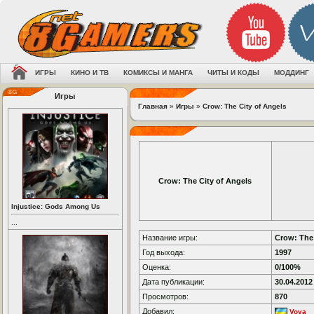
ИГРЫ
КИНО И ТВ
КОМИКСЫ И МАНГА
ЧИТЫ И КОДЫ
МОДДИНГ
Игры
Главная
»
Игры
»
Crow: The City of Angels
Crow: The City of Angels
Injustice: Gods Among Us
...
Название игры:
Crow: The 
Год выхода:
1997
Оценка:
0/100%
Дата публикации:
30.04.2012
Просмотров:
870
Добавил:
Vova