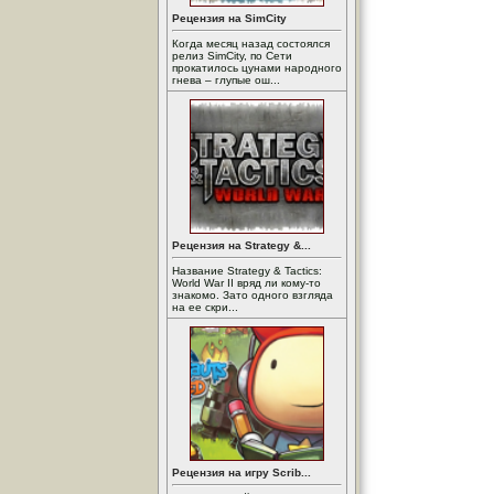
Рецензия на SimCity
Когда месяц назад состоялся
релиз SimCity, по Сети
прокатилось цунами народного
гнева – глупые ош...
Рецензия на Strategy &...
Название Strategy & Tactics:
World War II вряд ли кому-то
знакомо. Зато одного взгляда
на ее скри...
Рецензия на игру Scrib...