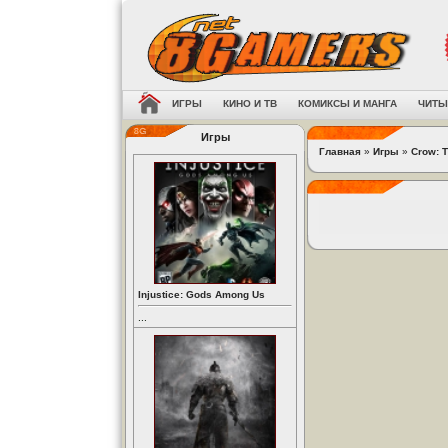
ИГРЫ
КИНО И ТВ
КОМИКСЫ И МАНГА
ЧИТЫ
Игры
Главная
»
Игры
»
Crow: T
Injustice: Gods Among Us
...