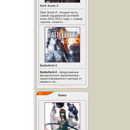
Dark Souls 2
Dark Souls II - вторая часть
самой хардкорной ролевой
игры 2011-2012 года, с новым
героем, сюжето...
Battlefield 4
Battlefield 4
- продолжение
венценосного мультиплеер-
ориентированного шутера от
первого ли...
Кино