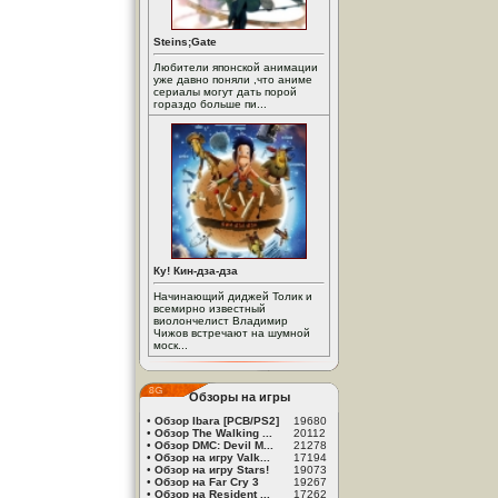
Steins;Gate
Любители японской анимации
уже давно поняли ,что аниме
сериалы могут дать порой
гораздо больше пи...
Ку! Кин-дза-дза
Начинающий диджей Толик и
всемирно известный
виолончелист Владимир
Чижов встречают на шумной
моск...
Обзоры на игры
•
Обзор Ibara [PCB/PS2]
19680
•
Обзор The Walking ...
20112
•
Обзор DMC: Devil M...
21278
•
Обзор на игру Valk...
17194
•
Обзор на игру Stars!
19073
•
Обзор на Far Cry 3
19267
•
Обзор на Resident ...
17262