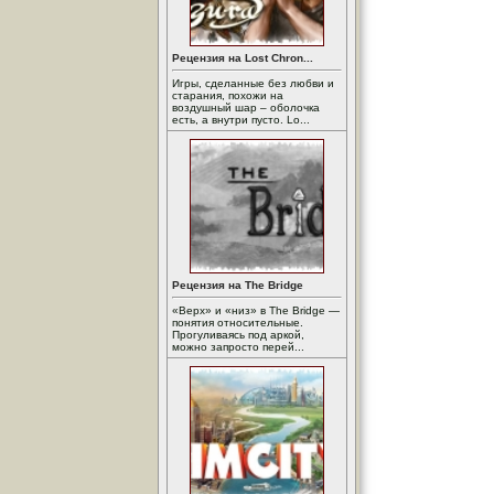
Рецензия на Lost Chron...
Игры, сделанные без любви и
старания, похожи на
воздушный шар – оболочка
есть, а внутри пусто. Lo...
Рецензия на The Bridge
«Верх» и «низ» в The Bridge —
понятия относительные.
Прогуливаясь под аркой,
можно запросто перей...