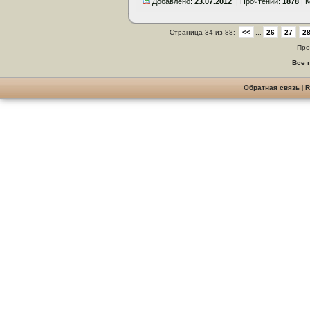
Добавлено:
23.07.2012
| Прочтений:
1878
| 
Страница 34 из 88:
<<
...
26
27
2
Про
Все 
Обратная связь
|