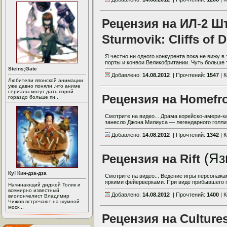
Рецензия на ИЛ-2 Ш
Sturmovik: Cliffs of 
Я честно ни одного конкурента пока не вижу 
порты и конвои Великобритании. Чуть больше т
Steins;Gate
Добавлено:
14.08.2012
| Прочтений:
1547
| 
Любители японской анимации
уже давно поняли ,что аниме
сериалы могут дать порой
Рецензия на Homefr
гораздо больше пи...
Смотрите на видео... Драма корейско-амери-к
занесло Джона Милиуса — легендарного голлив
Добавлено:
14.08.2012
| Прочтений:
1342
| 
(Яз
Рецензия на Rift
Ку! Кин-дза-дза
Смотрите на видео... Ведение игры персонаж
яркими фейерверками. При виде прибывшего ге
Начинающий диджей Толик и
всемирно известный
Добавлено:
14.08.2012
| Прочтений:
1400
| 
виолончелист Владимир
Чижов встречают на шумной
моск...
Рецензия на Culture