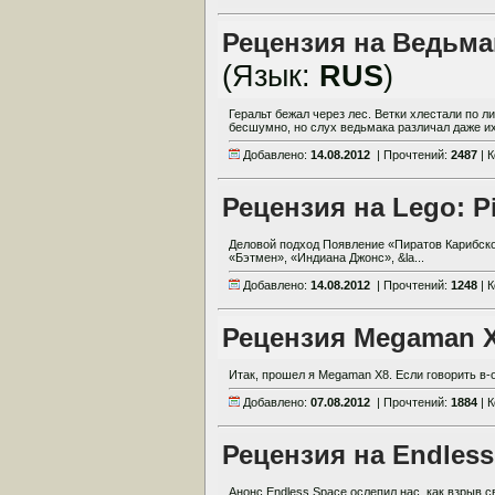
Рецензия на Ведьмак
(Язык:
RUS
)
Геральт бежал через лес. Ветки хлестали по л
бесшумно, но слух ведьмака различал даже их
Добавлено:
14.08.2012
| Прочтений:
2487
| 
Рецензия на Lego: Pi
Деловой подход Появление «Пиратов Карибско
«Бэтмен», «Индиана Джонс», &la...
Добавлено:
14.08.2012
| Прочтений:
1248
| 
Рецензия Megaman 
Итак, прошел я Megaman X8. Если говорить в-о
Добавлено:
07.08.2012
| Прочтений:
1884
| 
Рецензия на Endless
Анонс Endless Space ослепил нас, как взрыв с