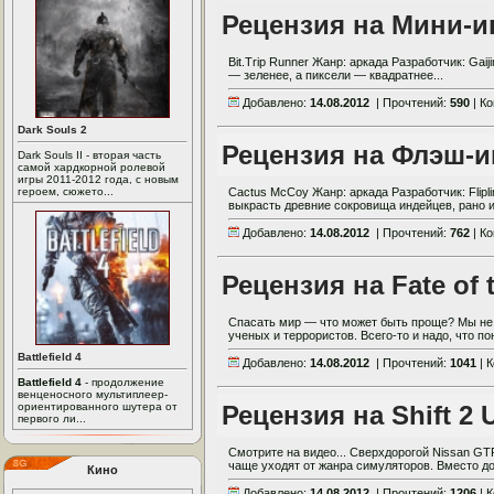
Рецензия на Мини-и
Bit.Trip Runner Жанр: аркада Разработчик: Ga
— зеленее, а пиксели — квадратнее...
Добавлено:
14.08.2012
| Прочтений:
590
| К
Dark Souls 2
Рецензия на Флэш-
Dark Souls II - вторая часть
самой хардкорной ролевой
игры 2011-2012 года, с новым
героем, сюжето...
Cactus McCoy Жанр: аркада Разработчик: Flipl
выкрасть древние сокровища индейцев, рано ил
Добавлено:
14.08.2012
| Прочтений:
762
| К
Рецензия на Fate of 
Спасать мир — что может быть проще? Мы не 
ученых и террористов. Всего-то и надо, что пон
Battlefield 4
Добавлено:
14.08.2012
| Прочтений:
1041
| 
Battlefield 4
- продолжение
венценосного мультиплеер-
ориентированного шутера от
Рецензия на Shift 2 
первого ли...
Смотрите на видео... Сверхдорогой Nissan G
чаще уходят от жанра симуляторов. Вместо до
Кино
Добавлено:
14.08.2012
| Прочтений:
1206
| 