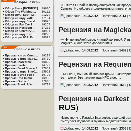
Обзоры на игры
«Cultures Онлайн» позиционируется как продо
•
Обзор Ibara [PCB/PS2]
19680
Cultures. Но общего с формальными предтечам
•
Обзор The Walking ...
20112
•
Обзор DMC: Devil M...
21278
Добавлено:
14.08.2012
| Прочтений:
2113
| 
•
Обзор на игру Valk...
17194
•
Обзор на игру Stars!
19073
•
Обзор на Far Cry 3
19267
Рецензия на Magicka
•
Обзор на Resident ...
17262
•
Обзор на Chivalry:...
18901
•
Обзор на игру Kerb...
19293
•
Обзор игры 007: Fr...
18073
— Ну, по крайней мере, я погиб как герой. Я в
Magicka Анонс этого дополнения к ...
Превью о играх
Добавлено:
14.08.2012
| Прочтений:
1459
| 
•
Превью к игре Comp...
19214
•
Превью о игре Mage...
15769
•
Превью Incredible ...
16029
Рецензия на Requiem
•
Превью Firefall
14727
•
Превью Dead Space 3
17659
•
Превью о игре SimC...
15992
...Мы наш, мы новый мир построим... «Интерн
•
Превью к игре Fuse
16708
вот такого. Этот значок над NPC знают...
•
Превью Red Orche...
16938
•
Превью Gothic 3
17640
•
Превью Black & W...
18718
Добавлено:
14.08.2012
| Прочтений:
1612
| 
Рецензия на Darkest 
RUS
)
Известно, что Paradox Interactive, ведущий р
выступает издателем лучших модификаций на 
Добавлено:
14.08.2012
| Прочтений:
2303
| 