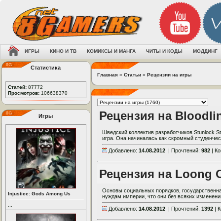
ИГРЫ
КИНО И ТВ
КОМИКСЫ И МАНГА
ЧИТЫ И КОДЫ
МОДДИНГ
Статистика
Главная
»
Статьи
»
Рецензии на игры
Статей:
87772
Просмотров:
106638370
Рецензия на Bloodli
Игры
Шведский коллектив разработчиков Stunlock St
игра. Она начиналась как скромный студенчески
Добавлено:
14.08.2012
| Прочтений:
982
| К
Рецензия на Loong O
Основы социальных порядков, государственна
Injustice: Gods Among Us
нуждам империи, что они без всяких изменени
...
Добавлено:
14.08.2012
| Прочтений:
1392
| 