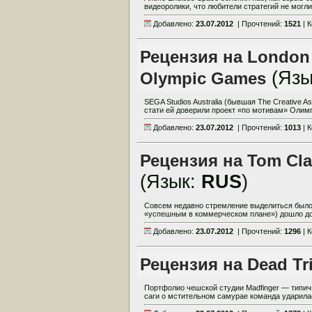
видеоролики, что любители стратегий не могл
Добавлено:
23.07.2012
| Прочтений:
1521
| 
Рецензия на London 2
(Язы
Olympic Games
SEGA Studios Australia (бывшая The Creative As
стати ей доверили проект «по мотивам» Олимпи
Добавлено:
23.07.2012
| Прочтений:
1013
| 
Рецензия на Tom Cla
(Язык:
RUS
)
Совсем недавно стремление выделиться было
«успешным в коммерческом плане») дошло до а
Добавлено:
23.07.2012
| Прочтений:
1296
| 
Рецензия на Dead Tri
Портфолио чешской студии Madfinger — типичн
саги о мстительном самурае команда ударила