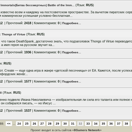
(Язык:
RUS
)
e Immortals(Битва бессмертных) Battle of the Imm...
d известно всем и каждому на постсоветском пространстве. За вычетом пиратских сер
я коммерчески успешная условно-бесплатная...
12
| Прочтений:
2418
| Комментариев:
0
|
Подробнее...
(Язык:
RUS
)
 Thongs of Virtue
что такое DeathSpank, достаточно знать, что подзаголовок Thongs of Virtue переводит
а имя героя на русском звучит ка...
12
| Прочтений:
1936
| Комментариев:
0
|
Подробнее...
к:
RUS
)
вот. Create — еще одна игра в жанре «детской песочницы» от ЕА. Кажется, после успеха
пфордских жен&r...
12
| Прочтений:
1577
| Комментариев:
0
|
Подробнее...
(Язык:
RUS
)
II
менно подвело Ивана Николаевича — изобразительная ли сила его таланта или полное 
он собирался писать, — но Иисус ...
12
| Прочтений:
1537
| Комментариев:
0
|
Подробнее...
 88:
<<
...
24
25
26
27
28
29
30
31
32
33
34
35
36
37
38
Проект входит в сеть сайтов «
8Gamers Network
»