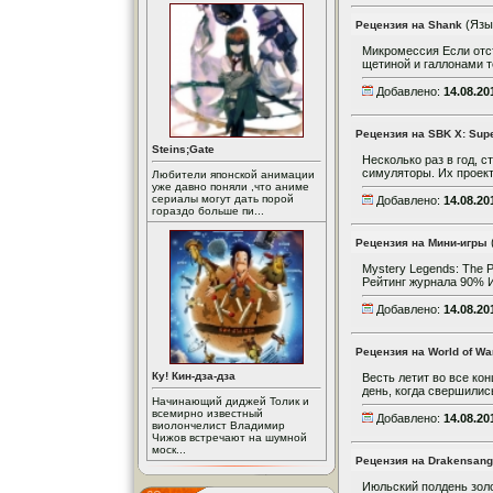
(Язы
Рецензия на Shank
Микромессия Если отст
щетиной и галлонами т
Добавлено:
14.08.20
Рецензия на SBK X: Sup
Steins;Gate
Несколько раз в год, с
симуляторы. Их проект
Любители японской анимации
уже давно поняли ,что аниме
сериалы могут дать порой
Добавлено:
14.08.20
гораздо больше пи...
Рецензия на Мини-игры
Mystery Legends: The P
Рейтинг журнала 90% И
Добавлено:
14.08.20
Рецензия на World of War
Ку! Кин-дза-дза
Весть летит во все ко
день, когда свершилис
Начинающий диджей Толик и
всемирно известный
Добавлено:
14.08.20
виолончелист Владимир
Чижов встречают на шумной
моск...
Рецензия на Drakensang:
Июльский полдень золо