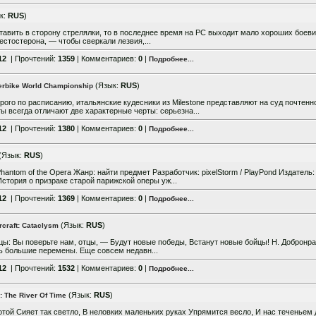
к:
RUS
)
авить в сторону стрелялки, то в последнее время на PC выходит мало хороших боевик
естостерона, — чтобы сверкали лезвия,...
12
| Прочтений:
1359
| Комментариев:
0
|
Подробнее...
(Язык:
RUS
)
erbike World Championship
трого по расписанию, итальянские кудесники из Milestone представляют на суд почтенн
ы всегда отличают две характерные черты: серьезна...
12
| Прочтений:
1380
| Комментариев:
0
|
Подробнее...
(Язык:
RUS
)
hantom of the Opera Жанр: найти предмет Разработчик: pixelStorm / PlayPond Издатель:
стория о призраке старой парижской оперы уж...
12
| Прочтений:
1369
| Комментариев:
0
|
Подробнее...
(Язык:
RUS
)
craft: Cataclysm
нцы: Вы поверьте нам, отцы, — Будут новые победы, Встанут новые бойцы! Н. Добронра
ь большие перемены. Еще совсем недавн...
12
| Прочтений:
1532
| Комментариев:
0
|
Подробнее...
(Язык:
RUS
)
 The River Of Time
той Сияет так светло, В неловких маленьких руках Упрямится весло, И нас теченьем 