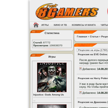
ИГРЫ
КИНО И ТВ
КОМИКСЫ И МАНГА
ЧИТЫ
Статистика
Главная
»
Статьи
»
Реце
Статей:
87772
Просмотров:
106638370
Рецензия на EVE Online:
Игры
После долгого переры
награду (ранее был «Ор
Добавлено:
14.08.20
Рецензия на Harry Potter
У вас в роду были маг
скуку. Но чтобы пройти
Добавлено:
14.08.20
Injustice: Gods Among Us
...
Рецензия на Драконика
О «Драконике» соверш