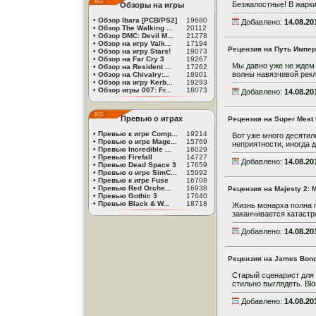
Безжалостные! В жаркий
Обзоры на игры
•
Обзор Ibara [PCB/PS2]
19680
Добавлено:
14.08.20
•
Обзор The Walking ...
20112
•
Обзор DMC: Devil M...
21278
•
Обзор на игру Valk...
17194
Рецензия на Путь Импер
•
Обзор на игру Stars!
19073
•
Обзор на Far Cry 3
19267
Мы давно уже не ждем 
•
Обзор на Resident ...
17262
волны навязчивой рекла
•
Обзор на Chivalry:...
18901
•
Обзор на игру Kerb...
19293
•
Обзор игры 007: Fr...
18073
Добавлено:
14.08.20
Превью о играх
Рецензия на Super Meat
•
Превью к игре Comp...
19214
Вот уже много десятил
•
Превью о игре Mage...
15769
неприятности, иногда д
•
Превью Incredible ...
16029
•
Превью Firefall
14727
Добавлено:
14.08.20
•
Превью Dead Space 3
17659
•
Превью о игре SimC...
15992
•
Превью к игре Fuse
16708
•
Превью Red Orche...
16938
Рецензия на Majesty 2: 
•
Превью Gothic 3
17640
•
Превью Black & W...
18718
Жизнь монарха полна п
заканчивается катастр
Добавлено:
14.08.20
Рецензия на James Bond
Старый сценарист для 
стильно выглядеть. Blo
Добавлено:
14.08.20