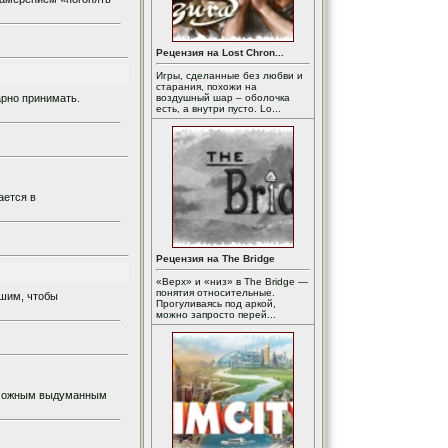
Рецензия на Lost Chron...
Игры, сделанные без любви и
старания, похожи на
арно принимать.
воздушный шар – оболочка
есть, а внутри пусто. Lo...
ается в
Рецензия на The Bridge
«Верх» и «низ» в The Bridge —
понятия относительные.
ьшим, чтобы
Прогуливаясь под аркой,
можно запросто перей...
возможным выдуманным