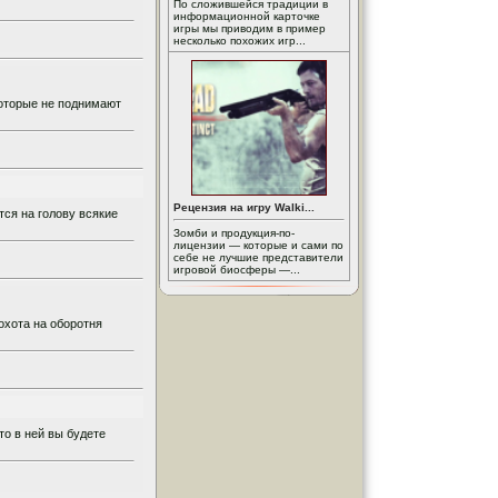
По сложившейся традиции в
информационной карточке
игры мы приводим в пример
несколько похожих игр...
которые не поднимают
Рецензия на игру Walki...
тся на голову всякие
Зомби и продукция-по-
лицензии — которые и сами по
себе не лучшие представители
игровой биосферы —...
охота на оборотня
то в ней вы будете