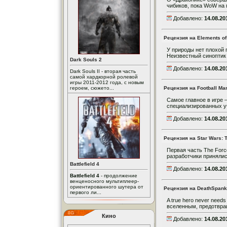
чибиков, пока WoW на 
Добавлено:
14.08.20
Рецензия на Elements of
У природы нет плохой 
Неизвестный синоптик 
Dark Souls 2
Добавлено:
14.08.20
Dark Souls II - вторая часть
самой хардкорной ролевой
игры 2011-2012 года, с новым
героем, сюжето...
Рецензия на Football Ma
Самое главное в игре 
специализированных уч
Добавлено:
14.08.20
Рецензия на Star Wars: T
Первая часть The Forc
разработчики принялись
Battlefield 4
Добавлено:
14.08.20
Battlefield 4
- продолжение
венценосного мультиплеер-
ориентированного шутера от
Рецензия на DeathSpank
первого ли...
A true hero never nee
вселенным, предотвращ
Кино
Добавлено:
14.08.20