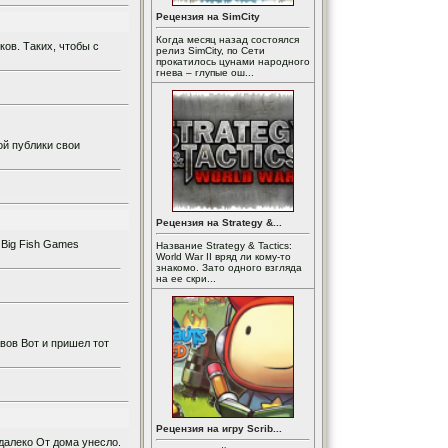
Рецензия на SimCity
Когда месяц назад состоялся
ов. Таких, чтобы с
релиз SimCity, по Сети
прокатилось цунами народного
гнева – глупые ош...
ой публики свои
Рецензия на Strategy &...
 Big Fish Games
Название Strategy & Tactics:
World War II вряд ли кому-то
знакомо. Зато одного взгляда
на ее скри...
вов Вот и пришел тот
Рецензия на игру Scrib...
далеко От дома унесло.