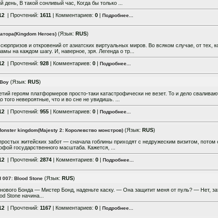
 день, В такой сонливый час, Когда бы только ...
12
| Прочтений:
1611
| Комментариев:
0
|
Подробнее...
(Язык:
RUS
)
атора(Kingdom Heroes)
сюрпризов и откровений от азиатских виртуальных миров. Во всяком случае, от тех, 
мы на каждом шагу. И, наверное, зря. Легенда о тр...
12
| Прочтений:
928
| Комментариев:
0
|
Подробнее...
(Язык:
RUS
)
 Boy
етий героям платформеров просто-таки катастрофически не везет. То и дело сваливаю
о того невероятные, что и во сне не увидишь. ...
12
| Прочтений:
955
| Комментариев:
0
|
Подробнее...
(Язык:
RUS
)
Monster kingdom(Majesty 2: Королевство монстров)
ростых житейских забот — сначала гоблины приходят с недружеским визитом, потом 
офой государственного масштаба. Кажется, ...
12
| Прочтений:
2874
| Комментариев:
0
|
Подробнее...
(Язык:
RUS
)
 007: Blood Stone
нового Бонда — Мистер Бонд, наденьте каску. — Она защитит меня от пуль? — Нет, за
od Stone начина...
12
| Прочтений:
1167
| Комментариев:
0
|
Подробнее...