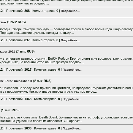
профилактике», часто оседают...
12
| Прочтений:
868
| Комментариев:
0
|
Подробнее...
(Язык:
RUS
)
 War
погоды. Смерч, тайфун, торнадо — благодать! Ураган в любое время года Надо благод
Торнадо и океанские циклоны никогда не щади...
12
| Прочтений:
837
| Комментариев:
0
|
Подробнее...
(Язык:
RUS
)
nager 2011
— это первые девяносто минут. Бобби Робсон Кто-то гоняет мяч во дворе, кто-то заним
реждениях, но большинство наших граждан предпоч...
12
| Прочтений:
1017
| Комментариев:
0
|
Подробнее...
(Язык:
RUS
)
he Force Unleashed II
e Unleashed не заслужила признания критиков, но продалась тиражом достаточно бол
 за продолжение. Никаких шагов вперед игра с тех пор не со...
12
| Прочтений:
1468
| Комментариев:
0
|
Подробнее...
(Язык:
RUS
)
ds to stop and ask questions. Death Spank Большая часть катастроф, угрожающих все
ается на удивление простым способом. Он срабат...
12
| Прочтений:
1636
| Комментариев:
0
|
Подробнее...