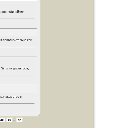
веров «Линейки»,
ся приблизительно как
 Sims их директора,
незнакомство с
39
40
...
>>