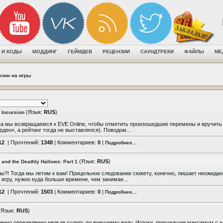
 И КОДЫ
МОДДИНГ
ГЕЙМДЕВ
РЕЦЕНЗИИ
САУНДТРЕКИ
ФАЙЛЫ
МЕ
нзии на игры
(Язык:
RUS
)
 Incursion
ва мы возвращаемся к EVE Online, чтобы отметить произошедшие перемены и вручить
ден», а рейтинг тогда не выставлялся). Поводом...
12
| Прочтений:
1348
| Комментариев:
0
|
Подробнее...
(Язык:
RUS
)
 and the Deathly Hallows: Part 1
лы?! Тогда мы летим к вам! Прицельное следование сюжету, конечно, лишает неожидан
 игру, нужно куда больше времени, чем занимае...
12
| Прочтений:
1503
| Комментариев:
0
|
Подробнее...
(Язык:
RUS
)
енно определенно нельзя судить по внешнему виду. Игроки, пришедшие максимум с 