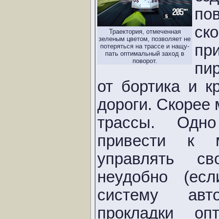
по
ск
Траектория, отмеченная
зеленым цветом, позволяет не
пр
потеряться на трассе и нащу-
пать оптимальный заход в
поворот.
пи
от бортика и 
дороги. Скорее 
трассы. Одн
привести к м
управлять с
неудобно (есл
систему авт
прокладки оп