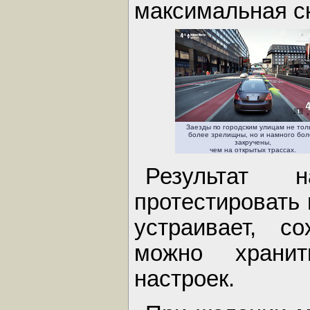
максимальная ск
Заезды по городским улицам не тол
более зрелищны, но и намного бол
закручены,
чем на открытых трассах.
Результат 
протестировать 
устраивает, с
можно хранит
настроек.