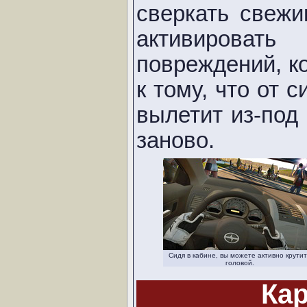
сверкать свежи
активирова
повреждений, к
к тому, что от 
вылетит из-под 
заново.
Сидя в кабине, вы можете активно крутит
головой.
Кар