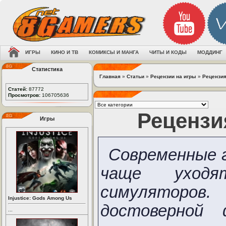
ИГРЫ
КИНО И ТВ
КОМИКСЫ И МАНГА
ЧИТЫ И КОДЫ
МОДДИНГ
Статистика
Главная
»
Статьи
»
Рецензии на игры
»
Рецензия
Статей:
87772
Просмотров:
106705636
Рецензия
Игры
Современные г
чаще уход
симулято
Injustice: Gods Among Us
достоверной 
...