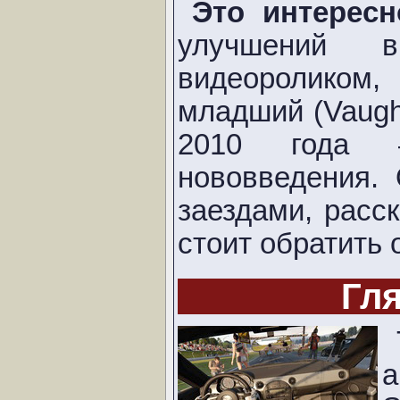
Это интерес
улучшений в
видеороликом,
младший (Vaughn
2010 года 
нововведения.
заездами, расс
стоит обратить 
Гл