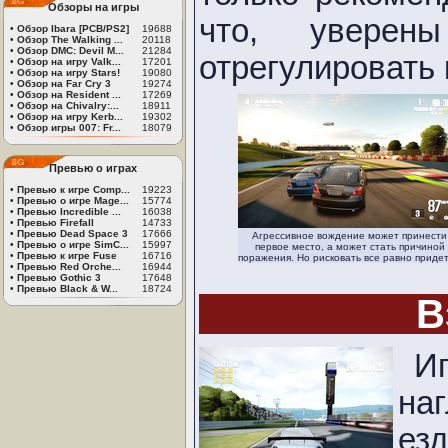
Обзоры на игры
что, уверен
•
Обзор Ibara [PCB/PS2]
19688
•
Обзор The Walking ...
20118
•
Обзор DMC: Devil M...
21284
отрегулировать
•
Обзор на игру Valk...
17201
•
Обзор на игру Stars!
19080
•
Обзор на Far Cry 3
19274
•
Обзор на Resident ...
17269
•
Обзор на Chivalry:...
18911
•
Обзор на игру Kerb...
19302
•
Обзор игры 007: Fr...
18079
Превью о играх
•
Превью к игре Comp...
19223
•
Превью о игре Mage...
15774
•
Превью Incredible ...
16038
•
Превью Firefall
14733
•
Превью Dead Space 3
17666
Агрессивное вождение может принести
•
Превью о игре SimC...
15997
первое место, а может стать причиной
•
Превью к игре Fuse
16716
поражения. Но рисковать все равно придет
•
Превью Red Orche...
16944
•
Превью Gothic 3
17648
•
Превью Black & W...
18724
В
И
на
ез