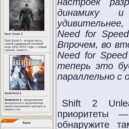
настроек раз
динамику и
удивительнее
Need for Spee
Dark Souls 2
Dark Souls II - вторая часть
Впрочем, во вт
самой хардкорной ролевой
игры 2011-2012 года, с новым
героем, сюжето...
Need for Spee
теперь это бу
параллельно с 
Battlefield 4
Shift 2 Unl
Battlefield 4
- продолжение
венценосного мультиплеер-
ориентированного шутера от
первого ли...
приоритеты —
обнаружите та
Кино