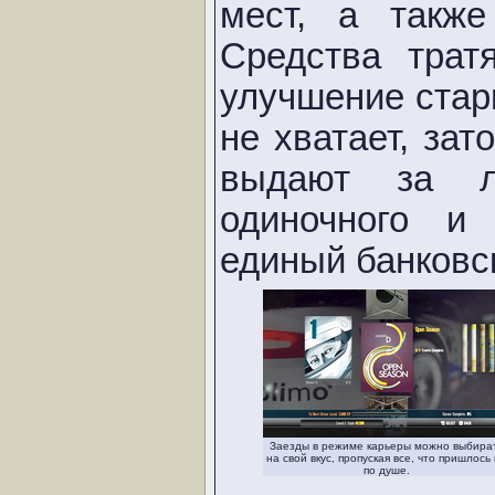
мест, а также
Средства трат
улучшение стары
не хватает, за
выдают за л
одиночного и
единый банковск
Заезды в режиме карьеры можно выбира
на свой вкус, пропуская все, что пришлось
по душе.