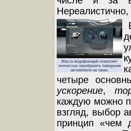
числе и за в
Нереалистично, 
д
у
к
Масса модификаций позволяет
полностью преобразить поведение
к
автомобиля на треке.
четыре основн
ускорение
,
то
каждую можно п
взгляд, выбор а
принцип «чем 