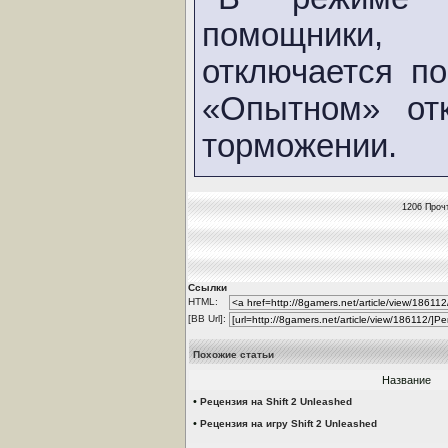
помощники,
отключается п
«Опытном» от
торможении.
1206 Прочт
Ссылки
HTML:
[BB Url]:
Похожие статьи
Название
•
Рецензия на Shift 2 Unleashed
•
Рецензия на игру Shift 2 Unleashed