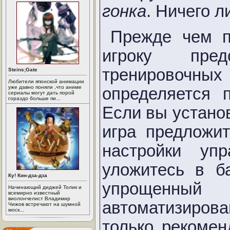
гонка
. Ничего л
Прежде чем п
игроку пред
тренировочны
Steins;Gate
Любители японской анимации
уже давно поняли ,что аниме
определяется 
сериалы могут дать порой
гораздо больше пи...
Если вы установ
игра предложи
настройки уп
уложитесь в б
Ку! Кин-дза-дза
упрощенн
Начинающий диджей Толик и
всемирно известный
виолончелист Владимир
автоматизиров
Чижов встречают на шумной
моск...
только рекомен