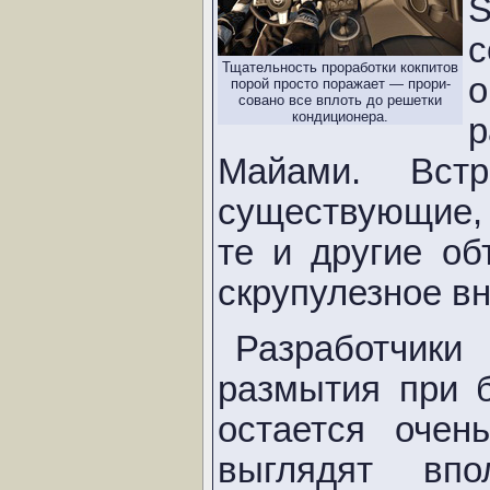
с
Тщательность проработки кокпитов
о
порой просто поражает — прори-
совано все вплоть до решетки
кондиционера.
р
Майами. Встр
существующие,
те и другие об
скрупулезное в
Разработчик
размытия при 
остается очен
выглядят впо