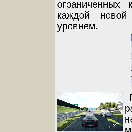
ограниченных 
каждой новой
уровнем.
р
н
м