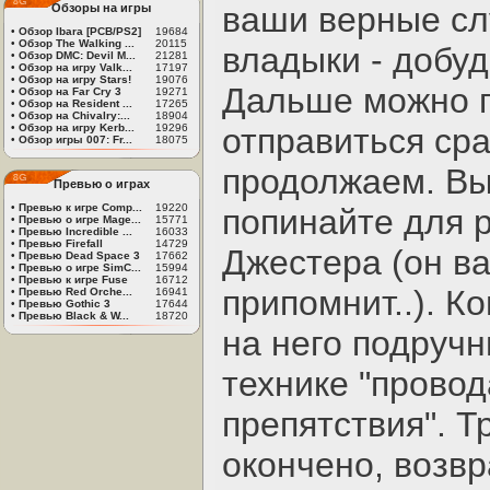
ваши верные слу
Обзоры на игры
•
Обзор Ibara [PCB/PS2]
19684
•
Обзор The Walking ...
20115
владыки - добуд
•
Обзор DMC: Devil M...
21281
•
Обзор на игру Valk...
17197
•
Обзор на игру Stars!
19076
Дальше можно п
•
Обзор на Far Cry 3
19271
•
Обзор на Resident ...
17265
•
Обзор на Chivalry:...
18904
•
Обзор на игру Kerb...
19296
отправиться сра
•
Обзор игры 007: Fr...
18075
продолжаем. Вы
Превью о играх
•
Превью к игре Comp...
19220
попинайте для 
•
Превью о игре Mage...
15771
•
Превью Incredible ...
16033
•
Превью Firefall
14729
Джестера (он ва
•
Превью Dead Space 3
17662
•
Превью о игре SimC...
15994
•
Превью к игре Fuse
16712
припомнит..). К
•
Превью Red Orche...
16941
•
Превью Gothic 3
17644
•
Превью Black & W...
18720
на него подручн
технике "прово
препятствия". 
окончено, возв