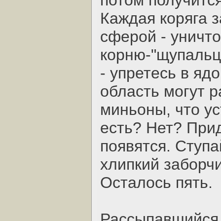
потом получитс
Каждая коряга 
сферой - уничто
корню-"щупальц
- упретесь в яд
область могут р
миньоны, что ус
есть? Нет? Прид
появятся. Ступа
хлипкий заборчи
Осталось пять.
Рассыпавшийся