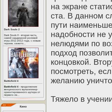
на экране стати
ста. В данном 
пути наименьшей
Dark Souls 2
надобности не у
Dark Souls II - вторая часть
самой хардкорной ролевой
нелюдями по во
игры 2011-2012 года, с новым
героем, сюжето...
подход позволи
концовкой. Втор
посмотреть, есл
желанию уничтож
Battlefield 4
Battlefield 4
- продолжение
венценосного мультиплеер-
ориентированного шутера от
первого ли...
Тяжело в учении
Кино