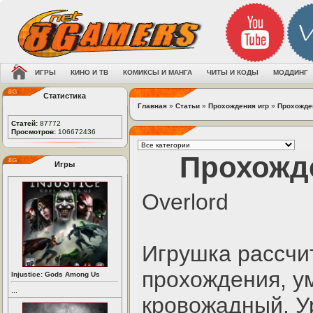
ИГРЫ
КИНО И ТВ
КОМИКСЫ И МАНГА
ЧИТЫ И КОДЫ
МОДДИНГ
Статистика
Главная
»
Статьи
»
Прохождения игр
»
Прохожде
Статей:
87772
Просмотров:
106672436
Прохожде
Игры
Overlord
Игрушка рассчи
прохождения, у
Injustice: Gods Among Us
...
кровожадный. У