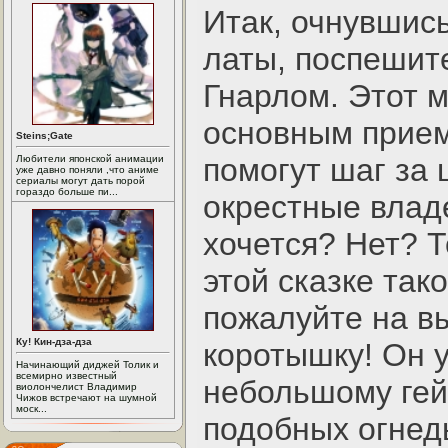
Итак, очнувшис
латы, поспешит
Гнарлом. Этот 
основным прием
Steins;Gate
помогут шаг за 
Любители японской анимации
уже давно поняли ,что аниме
сериалы могут дать порой
гораздо больше пи...
окрестные владе
хочется? Нет? Т
этой сказке тако
пожалуйте на вы
Ку! Кин-дза-дза
коротышку! Он 
Начинающий диджей Толик и
всемирно известный
небольшому гей
виолончелист Владимир
Чижов встречают на шумной
моск...
подобных огнед