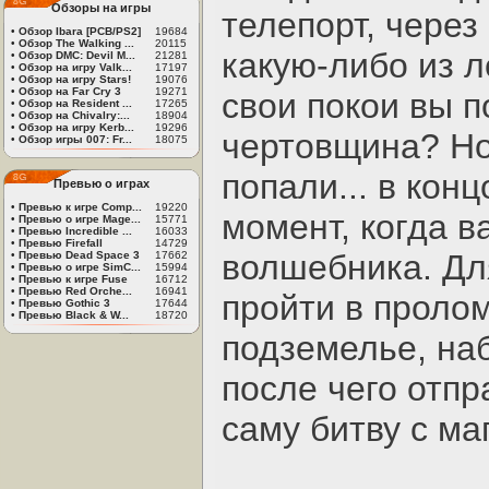
Обзоры на игры
телепорт, через
•
Обзор Ibara [PCB/PS2]
19684
•
Обзор The Walking ...
20115
какую-либо из л
•
Обзор DMC: Devil M...
21281
•
Обзор на игру Valk...
17197
•
Обзор на игру Stars!
19076
•
Обзор на Far Cry 3
19271
свои покои вы п
•
Обзор на Resident ...
17265
•
Обзор на Chivalry:...
18904
•
Обзор на игру Kerb...
19296
чертовщина? Но
•
Обзор игры 007: Fr...
18075
попали... в кон
Превью о играх
•
Превью к игре Comp...
19220
момент, когда в
•
Превью о игре Mage...
15771
•
Превью Incredible ...
16033
•
Превью Firefall
14729
волшебника. Дл
•
Превью Dead Space 3
17662
•
Превью о игре SimC...
15994
•
Превью к игре Fuse
16712
•
Превью Red Orche...
16941
пройти в пролом
•
Превью Gothic 3
17644
•
Превью Black & W...
18720
подземелье, на
после чего отпр
саму битву с ма