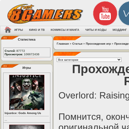
ИГРЫ
КИНО И ТВ
КОМИКСЫ И МАНГА
ЧИТЫ И КОДЫ
МОДДИНГ
Статистика
Главная
»
Статьи
»
Прохождения игр
»
Прохожден
Статей:
87772
Просмотров:
106672436
Прохожде
Игры
Overlord: Raising
Injustice: Gods Among Us
Помнится, окон
...
оригинальной ч