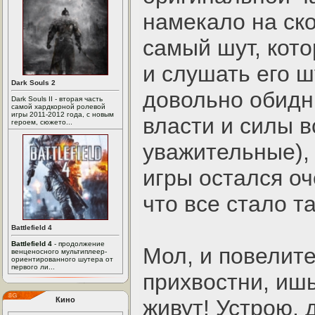
намекало на ск
самый шут, кото
и слушать его ш
Dark Souls 2
довольно обидн
Dark Souls II - вторая часть
самой хардкорной ролевой
игры 2011-2012 года, с новым
власти и силы в
героем, сюжето...
уважительные),
игры остался оч
что все стало т
Battlefield 4
Battlefield 4
- продолжение
Мол, и повелите
венценосного мультиплеер-
ориентированного шутера от
первого ли...
прихвостни, иш
Кино
живут! Устрою, 