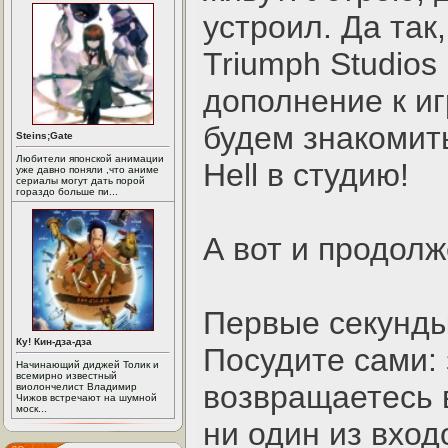
устроил. Да так
Triumph Studios
дополнение к иг
будем знакомить
Steins;Gate
Любители японской анимации
Hell в студию!
уже давно поняли ,что аниме
сериалы могут дать порой
гораздо больше пи...
А вот и продолж
Первые секунды
Ку! Кин-дза-дза
Посудите сами: 
Начинающий диджей Толик и
всемирно известный
возвращаетесь в
виолончелист Владимир
Чижов встречают на шумной
моск...
ни один из вход