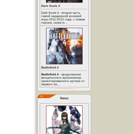
Dark Souls 2
Dark Souls II - вторая часть
самой хардкорной ролевой
игры 2011-2012 года, с новым
героем, сюжето...
Battlefield 4
Battlefield 4
- продолжение
венценосного мультиплеер-
ориентированного шутера от
первого ли...
Кино