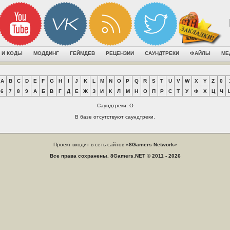
 И КОДЫ
МОДДИНГ
ГЕЙМДЕВ
РЕЦЕНЗИИ
САУНДТРЕКИ
ФАЙЛЫ
МЕ
A
B
C
D
E
F
G
H
I
J
K
L
M
N
O
P
Q
R
S
T
U
V
W
X
Y
Z
0
6
7
8
9
А
Б
В
Г
Д
Е
Ж
З
И
К
Л
М
Н
О
П
Р
С
Т
У
Ф
Х
Ц
Ч
Саундтреки: O
В базе отсутствуют саундтреки.
Проект входит в сеть сайтов «
8Gamers Network
»
Все права сохранены. 8Gamers.NET © 2011 - 2026