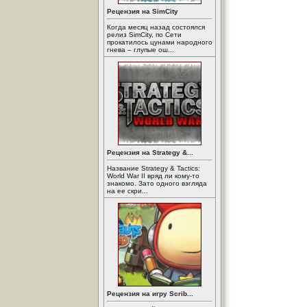
Рецензия на SimCity
Когда месяц назад состоялся
релиз SimCity, по Сети
прокатилось цунами народного
гнева – глупые ош...
Рецензия на Strategy &...
Название Strategy & Tactics:
World War II вряд ли кому-то
знакомо. Зато одного взгляда
на ее скри...
Рецензия на игру Scrib...