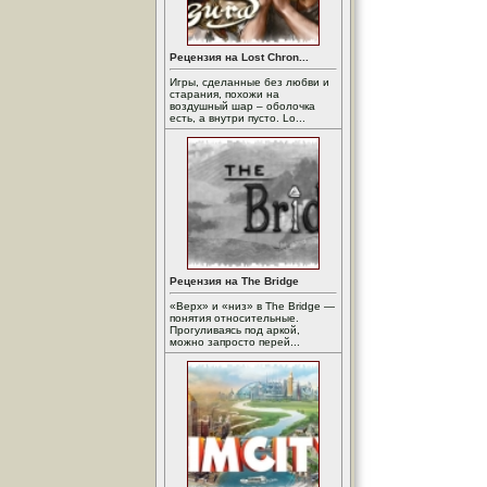
Рецензия на Lost Chron...
Игры, сделанные без любви и
старания, похожи на
воздушный шар – оболочка
есть, а внутри пусто. Lo...
Рецензия на The Bridge
«Верх» и «низ» в The Bridge —
понятия относительные.
Прогуливаясь под аркой,
можно запросто перей...