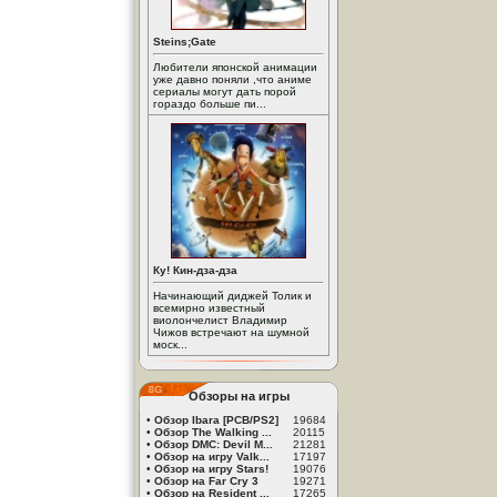
Steins;Gate
Любители японской анимации
уже давно поняли ,что аниме
сериалы могут дать порой
гораздо больше пи...
Ку! Кин-дза-дза
Начинающий диджей Толик и
всемирно известный
виолончелист Владимир
Чижов встречают на шумной
моск...
Обзоры на игры
•
Обзор Ibara [PCB/PS2]
19684
•
Обзор The Walking ...
20115
•
Обзор DMC: Devil M...
21281
•
Обзор на игру Valk...
17197
•
Обзор на игру Stars!
19076
•
Обзор на Far Cry 3
19271
•
Обзор на Resident ...
17265