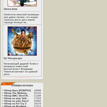
Steins;Gate
Любители японской анимации
уже давно поняли ,что аниме
сериалы могут дать порой
гораздо больше пи...
Ку! Кин-дза-дза
Начинающий диджей Толик и
всемирно известный
виолончелист Владимир
Чижов встречают на шумной
моск...
Обзоры на игры
•
Обзор Ibara [PCB/PS2]
19688
•
Обзор The Walking ...
20120
•
Обзор DMC: Devil M...
21288
•
Обзор на игру Valk...
17203
•
Обзор на игру Stars!
19082
•
Обзор на Far Cry 3
19276
•
Обзор на Resident ...
17272