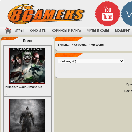
ИГРЫ
КИНО И ТВ
КОМИКСЫ И МАНГА
ЧИТЫ И КОДЫ
МОДДИНГ
Игры
Главная
»
Серверы
»
Vietcong
Про
Injustice: Gods Among Us
Все 
...