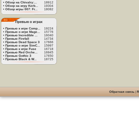
•
Обзор на Chivalry:...
18912
•
Обзор на игру Kerb...
19304
•
Обзор игры 007: Fr...
18082
Превью о играх
•
Превью к игре Comp...
19224
•
Превью о игре Mage...
15776
•
Превью Incredible ...
16040
•
Превью Firefall
14734
•
Превью Dead Space 3
17666
•
Превью о игре SimC...
15997
•
Превью к игре Fuse
16718
•
Превью Red Orche...
16945
•
Превью Gothic 3
17650
•
Превью Black & W...
18725
Обратная связь
|