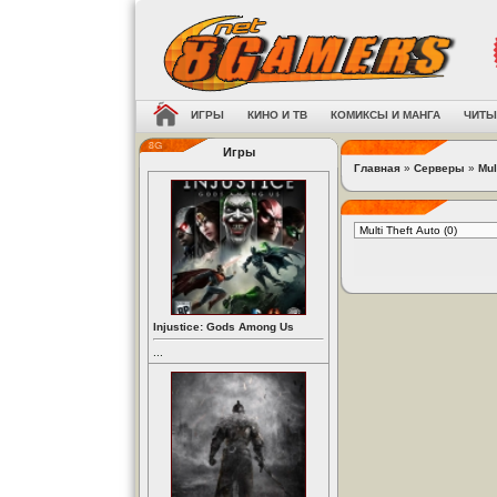
ИГРЫ
КИНО И ТВ
КОМИКСЫ И МАНГА
ЧИТЫ
Игры
Главная
»
Серверы
»
Mul
Injustice: Gods Among Us
...