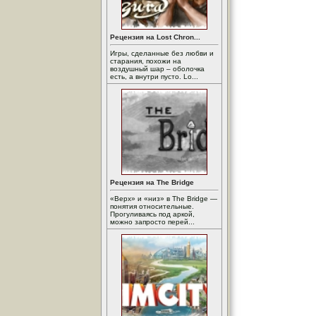
Рецензия на Lost Chron...
Игры, сделанные без любви и
старания, похожи на
воздушный шар – оболочка
есть, а внутри пусто. Lo...
Рецензия на The Bridge
«Верх» и «низ» в The Bridge —
понятия относительные.
Прогуливаясь под аркой,
можно запросто перей...