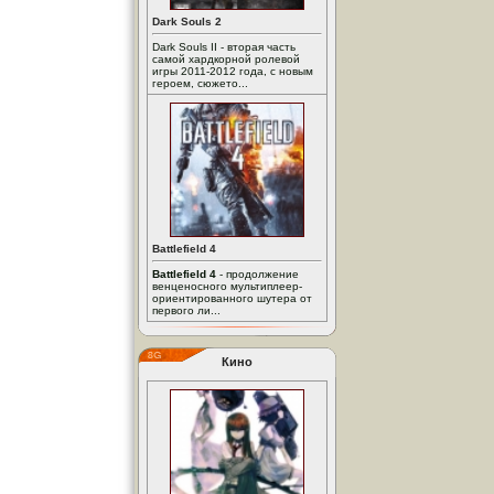
Dark Souls 2
Dark Souls II - вторая часть
самой хардкорной ролевой
игры 2011-2012 года, с новым
героем, сюжето...
Battlefield 4
Battlefield 4
- продолжение
венценосного мультиплеер-
ориентированного шутера от
первого ли...
Кино