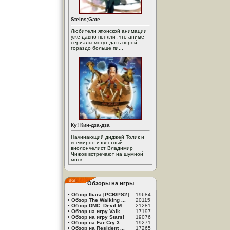
Steins;Gate
Любители японской анимации
уже давно поняли ,что аниме
сериалы могут дать порой
гораздо больше пи...
Ку! Кин-дза-дза
Начинающий диджей Толик и
всемирно известный
виолончелист Владимир
Чижов встречают на шумной
моск...
Обзоры на игры
•
Обзор Ibara [PCB/PS2]
19684
•
Обзор The Walking ...
20115
•
Обзор DMC: Devil M...
21281
•
Обзор на игру Valk...
17197
•
Обзор на игру Stars!
19076
•
Обзор на Far Cry 3
19271
•
Обзор на Resident ...
17265