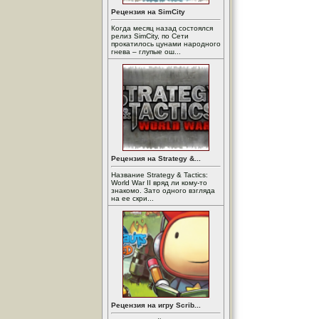
Рецензия на SimCity
Когда месяц назад состоялся
релиз SimCity, по Сети
прокатилось цунами народного
гнева – глупые ош...
Рецензия на Strategy &...
Название Strategy & Tactics:
World War II вряд ли кому-то
знакомо. Зато одного взгляда
на ее скри...
Рецензия на игру Scrib...