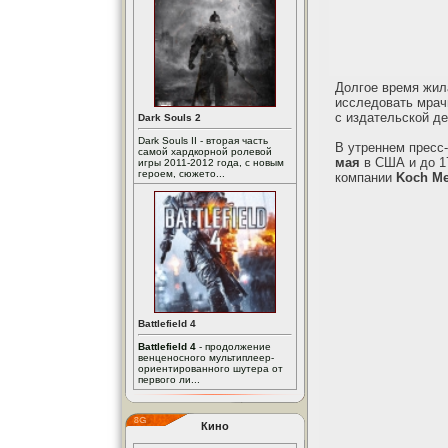
Долгое время жил
исследовать мрач
с издательской д
Dark Souls 2
Dark Souls II - вторая часть
В утреннем пресс
самой хардкорной ролевой
мая
в США и до 1
игры 2011-2012 года, с новым
героем, сюжето...
компании
Koch Me
Battlefield 4
Battlefield 4
- продолжение
венценосного мультиплеер-
ориентированного шутера от
первого ли...
Кино