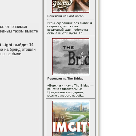
Рецензия на Lost Chron...
Игры, сделанные без любви и
все отправимся
старания, похожи на
воздушный шар – оболочка
медным тазом вместе
есть, а внутри пусто. Lo...
t Light выйдет 14
ва на бренд отошли
аны не были.
Рецензия на The Bridge
«Верх» и «низ» в The Bridge —
понятия относительные.
Прогуливаясь под аркой,
можно запросто перей...