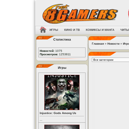
ИГРЫ
КИНО И ТВ
КОМИКСЫ И МАНГА
ЧИТЫ
Статистика
Главная
»
Новости
»
Игр
Новостей:
1075
Просмотров:
1253811
Игры
Injustice: Gods Among Us
...