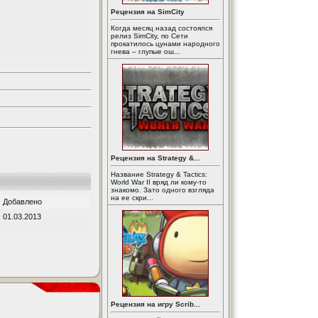
Рецензия на SimCity
Когда месяц назад состоялся
релиз SimCity, по Сети
прокатилось цунами народного
гнева – глупые ош...
Рецензия на Strategy &...
Название Strategy & Tactics:
World War II вряд ли кому-то
знакомо. Зато одного взгляда
на ее скри...
Добавлено
01.03.2013
Рецензия на игру Scrib...