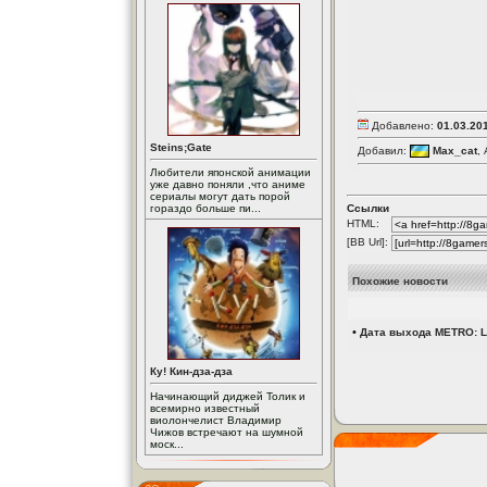
Добавлено:
01.03.20
Steins;Gate
Добавил:
Max_cat
,
Любители японской анимации
уже давно поняли ,что аниме
сериалы могут дать порой
гораздо больше пи...
Ссылки
HTML:
[BB Url]:
Похожие новости
•
Дата выхода METRO: 
Ку! Кин-дза-дза
Начинающий диджей Толик и
всемирно известный
виолончелист Владимир
Чижов встречают на шумной
моск...