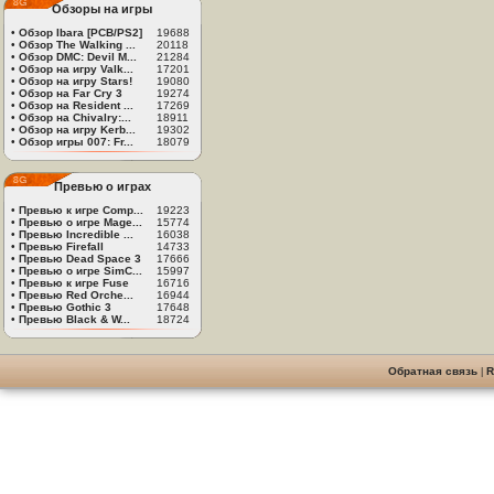
Обзоры на игры
•
Обзор Ibara [PCB/PS2]
19688
•
Обзор The Walking ...
20118
•
Обзор DMC: Devil M...
21284
•
Обзор на игру Valk...
17201
•
Обзор на игру Stars!
19080
•
Обзор на Far Cry 3
19274
•
Обзор на Resident ...
17269
•
Обзор на Chivalry:...
18911
•
Обзор на игру Kerb...
19302
•
Обзор игры 007: Fr...
18079
Превью о играх
•
Превью к игре Comp...
19223
•
Превью о игре Mage...
15774
•
Превью Incredible ...
16038
•
Превью Firefall
14733
•
Превью Dead Space 3
17666
•
Превью о игре SimC...
15997
•
Превью к игре Fuse
16716
•
Превью Red Orche...
16944
•
Превью Gothic 3
17648
•
Превью Black & W...
18724
Обратная связь
|