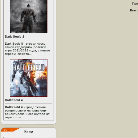
Про
Все 
Dark Souls 2
Dark Souls II - вторая часть
самой хардкорной ролевой
игры 2011-2012 года, с новым
героем, сюжето...
Battlefield 4
Battlefield 4
- продолжение
венценосного мультиплеер-
ориентированного шутера от
первого ли...
Кино