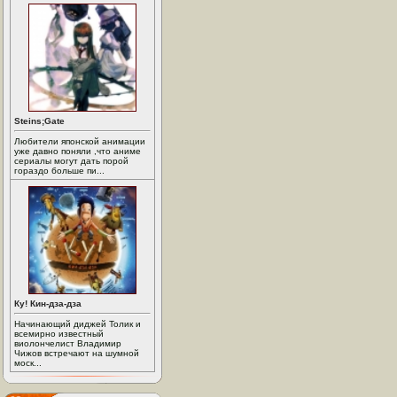
Steins;Gate
Любители японской анимации
уже давно поняли ,что аниме
сериалы могут дать порой
гораздо больше пи...
Ку! Кин-дза-дза
Начинающий диджей Толик и
всемирно известный
виолончелист Владимир
Чижов встречают на шумной
моск...