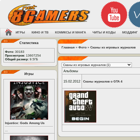
ИГРЫ
КИНО И ТВ
КОМИКСЫ И МАНГА
ЧИТЫ И КОДЫ
МОДДИНГ
Статистика
Главная
»
Фото
»
Сканы из игровых журналов
Фото:
30183
Просмотров:
13607254
Общий размер:
9.5ГБ
Альбомы
Игры
15.02.2012
Сканы журналов о GTA 4
Injustice: Gods Among Us
...