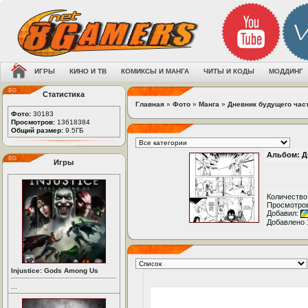
ИГРЫ
КИНО И ТВ
КОМИКСЫ И МАНГА
ЧИТЫ И КОДЫ
МОДДИНГ
Статистика
Главная
»
Фото
»
Манга
»
Дневник будущего част
Фото:
30183
Просмотров:
13618384
Общий размер:
9.5ГБ
Альбом: Дн
Игры
Количество
Просмотров
Добавил:
Добавлено 
Injustice: Gods Among Us
...