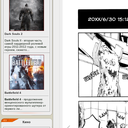
Dark Souls 2
Dark Souls II - вторая часть
самой хардкорной ролевой
игры 2011-2012 года, с новым
героем, сюжето...
Battlefield 4
Battlefield 4
- продолжение
венценосного мультиплеер-
ориентированного шутера от
первого ли...
Кино