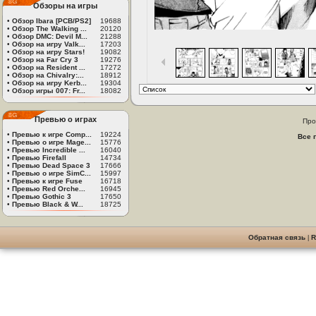
Обзоры на игры
•
Обзор Ibara [PCB/PS2]
19688
•
Обзор The Walking ...
20120
•
Обзор DMC: Devil M...
21288
•
Обзор на игру Valk...
17203
1
/
39
•
Обзор на игру Stars!
19082
•
Обзор на Far Cry 3
19276
•
Обзор на Resident ...
17272
•
Обзор на Chivalry:...
18912
•
Обзор на игру Kerb...
19304
•
Обзор игры 007: Fr...
18082
Превью о играх
Про
•
Превью к игре Comp...
19224
Все 
•
Превью о игре Mage...
15776
•
Превью Incredible ...
16040
•
Превью Firefall
14734
•
Превью Dead Space 3
17666
•
Превью о игре SimC...
15997
•
Превью к игре Fuse
16718
•
Превью Red Orche...
16945
•
Превью Gothic 3
17650
•
Превью Black & W...
18725
Обратная связь
|