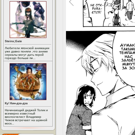
Steins;Gate
Любители японской анимации
уже давно поняли ,что аниме
сериалы могут дать порой
гораздо больше пи...
Ку! Кин-дза-дза
Начинающий диджей Толик и
всемирно известный
виолончелист Владимир
Чижов встречают на шумной
моск...