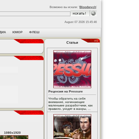
Bloodwych
Возможно вы искали: '
'
August 07 2026 15:45:46
ДИА
ЮМОР
ФЛЕШ
Статьи
Рецензия на Pressure
Чтобы обратить на себя
внимание, начинающие
маленькие разработчики, как
правило, уходят в жанры, ...
1080
x
1920