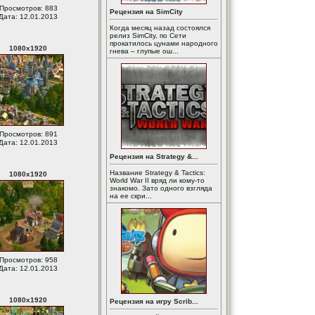
Просмотров: 883
Рецензия на SimCity
Дата: 12.01.2013
Когда месяц назад состоялся
релиз SimCity, по Сети
прокатилось цунами народного
1080
x
1920
гнева – глупые ош...
Просмотров: 891
Дата: 12.01.2013
Рецензия на Strategy &...
Название Strategy & Tactics:
1080
x
1920
World War II вряд ли кому-то
знакомо. Зато одного взгляда
на ее скри...
Просмотров: 958
Дата: 12.01.2013
1080
x
1920
Рецензия на игру Scrib...