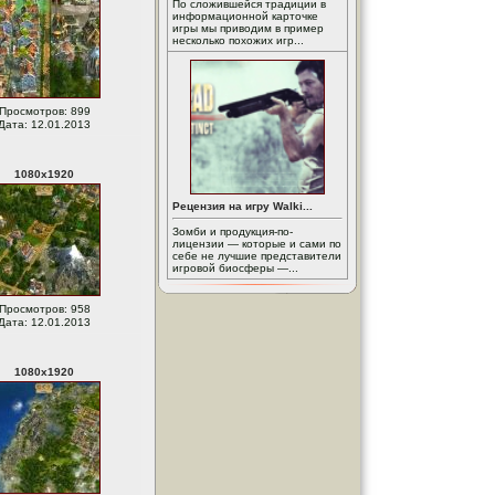
По сложившейся традиции в
информационной карточке
игры мы приводим в пример
несколько похожих игр...
Просмотров: 899
Дата: 12.01.2013
1080
x
1920
Рецензия на игру Walki...
Зомби и продукция-по-
лицензии — которые и сами по
себе не лучшие представители
игровой биосферы —...
Просмотров: 958
Дата: 12.01.2013
1080
x
1920