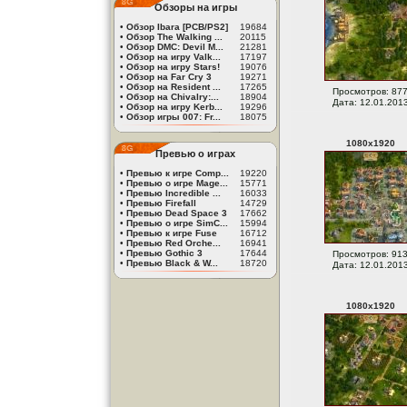
Обзоры на игры
•
Обзор Ibara [PCB/PS2]
19684
•
Обзор The Walking ...
20115
•
Обзор DMC: Devil M...
21281
•
Обзор на игру Valk...
17197
•
Обзор на игру Stars!
19076
•
Обзор на Far Cry 3
19271
•
Обзор на Resident ...
17265
Просмотров: 87
•
Обзор на Chivalry:...
18904
Дата: 12.01.201
•
Обзор на игру Kerb...
19296
•
Обзор игры 007: Fr...
18075
1080
x
1920
Превью о играх
•
Превью к игре Comp...
19220
•
Превью о игре Mage...
15771
•
Превью Incredible ...
16033
•
Превью Firefall
14729
•
Превью Dead Space 3
17662
•
Превью о игре SimC...
15994
•
Превью к игре Fuse
16712
•
Превью Red Orche...
16941
•
Превью Gothic 3
17644
Просмотров: 91
•
Превью Black & W...
18720
Дата: 12.01.201
1080
x
1920