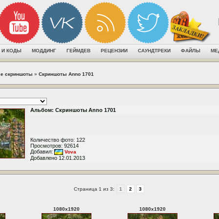
 И КОДЫ
МОДДИНГ
ГЕЙМДЕВ
РЕЦЕНЗИИ
САУНДТРЕКИ
ФАЙЛЫ
МЕ
е скриншоты
»
Скриншоты Anno 1701
Альбом: Скриншоты Anno 1701
Количество фото: 122
Просмотров: 92614
Добавил:
Vova
Добавлено 12.01.2013
Страница 1 из 3:
1
2
3
1080
x
1920
1080
x
1920