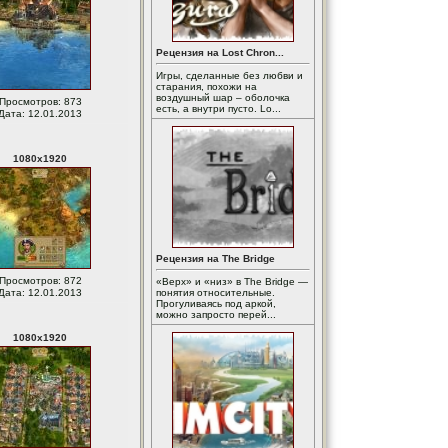
Рецензия на Lost Chron...
Игры, сделанные без любви и
старания, похожи на
воздушный шар – оболочка
Просмотров: 873
есть, а внутри пусто. Lo...
Дата: 12.01.2013
1080
x
1920
Рецензия на The Bridge
Просмотров: 872
«Верх» и «низ» в The Bridge —
Дата: 12.01.2013
понятия относительные.
Прогуливаясь под аркой,
можно запросто перей...
1080
x
1920