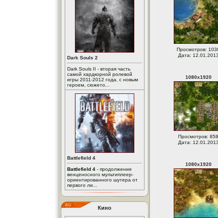
Просмотров: 103
Дата: 12.01.201
Dark Souls 2
Dark Souls II - вторая часть
самой хардкорной ролевой
1080
x
1920
игры 2011-2012 года, с новым
героем, сюжето...
Просмотров: 85
Дата: 12.01.201
Battlefield 4
1080
x
1920
Battlefield 4
- продолжение
венценосного мультиплеер-
ориентированного шутера от
первого ли...
Кино