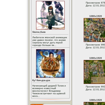
Просмотров: 87
Дата: 12.01.201
1080
x
1920
Steins;Gate
Любители японской анимации
уже давно поняли ,что аниме
сериалы могут дать порой
Просмотров: 99
гораздо больше пи...
Дата: 12.01.201
1080
x
1920
Ку! Кин-дза-дза
Начинающий диджей Толик и
Просмотров: 89
всемирно известный
Дата: 12.01.201
виолончелист Владимир
Чижов встречают на шумной
моск...
1080
x
1920