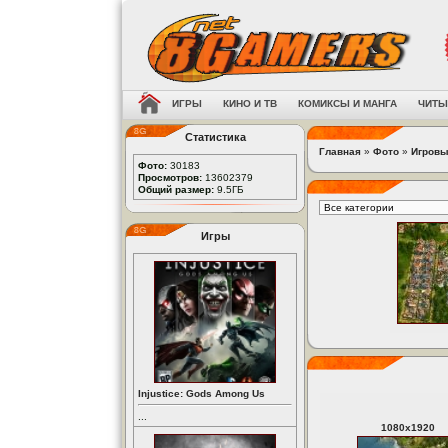
ИГРЫ
КИНО И ТВ
КОМИКСЫ И МАНГА
ЧИТЫ
Статистика
Главная
»
Фото
»
Игровы
Фото:
30183
Просмотров:
13602379
Общий размер:
9.5ГБ
Игры
Injustice: Gods Among Us
...
1080
x
1920