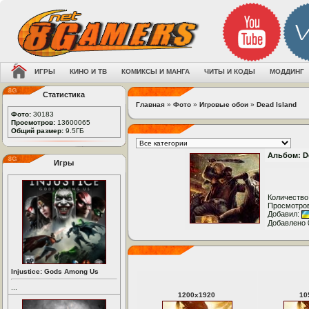
ИГРЫ
КИНО И ТВ
КОМИКСЫ И МАНГА
ЧИТЫ И КОДЫ
МОДДИНГ
Статистика
Главная
»
Фото
»
Игровые обои
»
Dead Island
Фото:
30183
Просмотров:
13600065
Общий размер:
9.5ГБ
Альбом: De
Игры
Количество
Просмотров
Добавил:
Добавлено 
Injustice: Gods Among Us
...
1200
x
1920
10