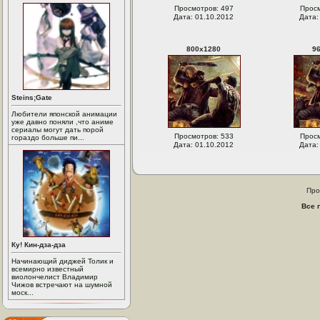
Просмотров: 497
Просм
Дата: 01.10.2012
Дата:
800
x
1280
9
Steins;Gate
Любители японской анимации
уже давно поняли ,что аниме
сериалы могут дать порой
Просмотров: 533
Просм
гораздо больше пи...
Дата: 01.10.2012
Дата:
Про
Все 
Ку! Кин-дза-дза
Начинающий диджей Толик и
всемирно известный
виолончелист Владимир
Чижов встречают на шумной
моск...