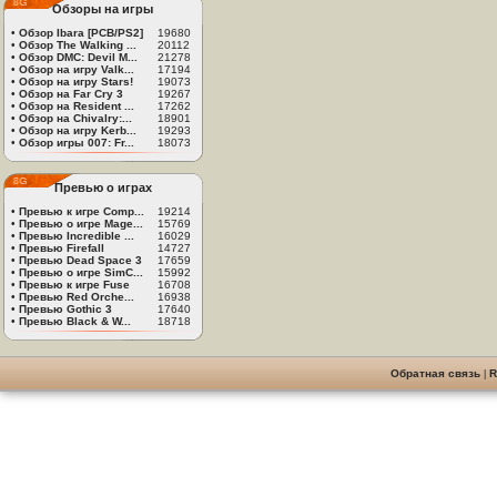
Обзоры на игры
•
Обзор Ibara [PCB/PS2]
19680
•
Обзор The Walking ...
20112
•
Обзор DMC: Devil M...
21278
•
Обзор на игру Valk...
17194
•
Обзор на игру Stars!
19073
•
Обзор на Far Cry 3
19267
•
Обзор на Resident ...
17262
•
Обзор на Chivalry:...
18901
•
Обзор на игру Kerb...
19293
•
Обзор игры 007: Fr...
18073
Превью о играх
•
Превью к игре Comp...
19214
•
Превью о игре Mage...
15769
•
Превью Incredible ...
16029
•
Превью Firefall
14727
•
Превью Dead Space 3
17659
•
Превью о игре SimC...
15992
•
Превью к игре Fuse
16708
•
Превью Red Orche...
16938
•
Превью Gothic 3
17640
•
Превью Black & W...
18718
Обратная связь
|