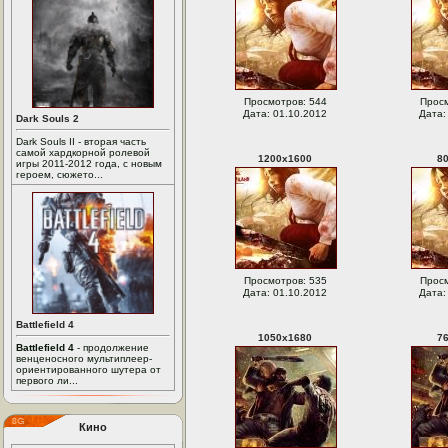
Просмотров: 544
Просм
Дата: 01.10.2012
Дата:
Dark Souls 2
Dark Souls II - вторая часть
самой хардкорной ролевой
1200
x
1600
8
игры 2011-2012 года, с новым
героем, сюжето...
Просмотров: 535
Просм
Дата: 01.10.2012
Дата:
Battlefield 4
1050
x
1680
7
Battlefield 4
- продолжение
венценосного мультиплеер-
ориентированного шутера от
первого ли...
Кино