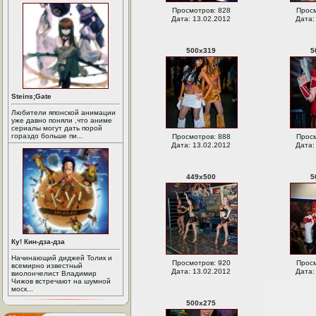
Просмотров: 828
Просм
Дата: 13.02.2012
Дата:
500
x
319
5
Steins;Gate
Любители японской анимации
уже давно поняли ,что аниме
сериалы могут дать порой
гораздо больше пи...
Просмотров: 888
Просм
Дата: 13.02.2012
Дата:
449
x
500
5
Ку! Кин-дза-дза
Начинающий диджей Толик и
Просмотров: 920
Просм
всемирно известный
Дата: 13.02.2012
Дата:
виолончелист Владимир
Чижов встречают на шумной
моск...
500
x
275