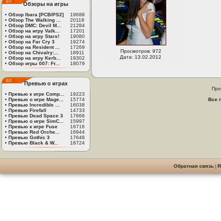
Обзоры на игры
•
Обзор Ibara [PCB/PS2]
19688
•
Обзор The Walking ...
20118
•
Обзор DMC: Devil M...
21284
•
Обзор на игру Valk...
17201
•
Обзор на игру Stars!
19080
•
Обзор на Far Cry 3
19274
•
Обзор на Resident ...
17269
Просмотров: 972
•
Обзор на Chivalry:...
18911
Дата: 13.02.2012
•
Обзор на игру Kerb...
19302
•
Обзор игры 007: Fr...
18079
Превью о играх
Про
•
Превью к игре Comp...
19223
•
Превью о игре Mage...
15774
Все 
•
Превью Incredible ...
16038
•
Превью Firefall
14733
•
Превью Dead Space 3
17666
•
Превью о игре SimC...
15997
•
Превью к игре Fuse
16716
•
Превью Red Orche...
16944
•
Превью Gothic 3
17648
•
Превью Black & W...
18724
Обратная связь
|