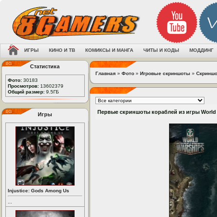
ИГРЫ
КИНО И ТВ
КОМИКСЫ И МАНГА
ЧИТЫ И КОДЫ
МОДДИНГ
Статистика
Главная
»
Фото
»
Игровые скриншоты
»
Скриншо
Фото:
30183
Просмотров:
13602379
Общий размер:
9.5ГБ
Первые скриншоты кораблей из игры World 
Игры
Injustice: Gods Among Us
...