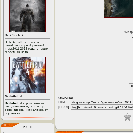
Имя ф
Dark Souls 2
Dark Souls II - вторая часть
самой хардкорной ролевой
игры 2011-2012 года, с новым
героем, сюжето...
Battlefield 4
Оригинал
HTML:
Battlefield 4
- продолжение
венценосного мультиплеер-
[BB Url]:
ориентированного шутера от
первого ли...
Кино