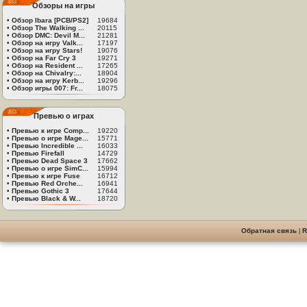
Обзоры на игры
•
Обзор Ibara [PCB/PS2]
19684
•
Обзор The Walking ...
20115
•
Обзор DMC: Devil M...
21281
•
Обзор на игру Valk...
17197
•
Обзор на игру Stars!
19076
•
Обзор на Far Cry 3
19271
•
Обзор на Resident ...
17265
•
Обзор на Chivalry:...
18904
•
Обзор на игру Kerb...
19296
•
Обзор игры 007: Fr...
18075
Превью о играх
•
Превью к игре Comp...
19220
•
Превью о игре Mage...
15771
•
Превью Incredible ...
16033
•
Превью Firefall
14729
•
Превью Dead Space 3
17662
•
Превью о игре SimC...
15994
•
Превью к игре Fuse
16712
•
Превью Red Orche...
16941
•
Превью Gothic 3
17644
•
Превью Black & W...
18720
Обратная связь
|