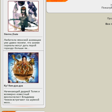
Пожалуй
Про
Все 
Steins;Gate
Любители японской анимации
уже давно поняли ,что аниме
сериалы могут дать порой
гораздо больше пи...
Ку! Кин-дза-дза
Начинающий диджей Толик и
всемирно известный
виолончелист Владимир
Чижов встречают на шумной
моск...