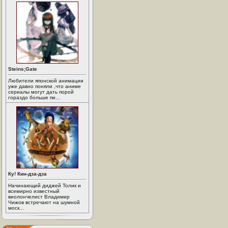
Steins;Gate
Любители японской анимации
уже давно поняли ,что аниме
сериалы могут дать порой
гораздо больше пи...
Ку! Кин-дза-дза
Начинающий диджей Толик и
всемирно известный
виолончелист Владимир
Чижов встречают на шумной
моск...