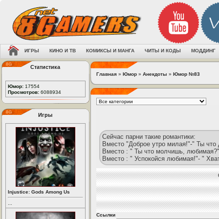
ИГРЫ
КИНО И ТВ
КОМИКСЫ И МАНГА
ЧИТЫ И КОДЫ
МОДДИНГ
Статистика
Главная
»
Юмор
»
Анекдоты
»
Юмор №83
Юмор:
17554
Просмотров:
6088934
Игры
Сейчас парни такие романтики:
Вместо "Доброе утро милая!"-" Ты чт
Вместо : " Ты что молчишь, любимая?"
Вместо : " Успокойся любимая!"- " Хва
Injustice: Gods Among Us
...
Ссылки