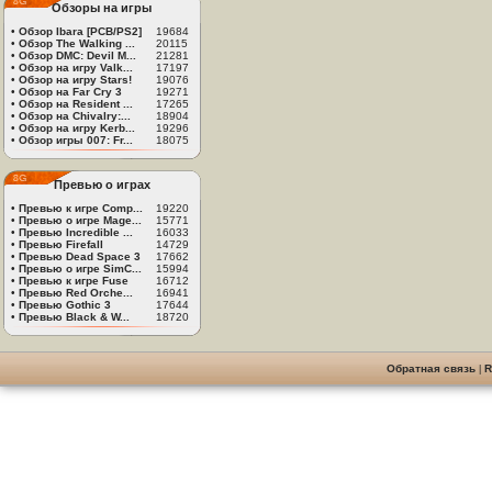
Обзоры на игры
•
Обзор Ibara [PCB/PS2]
19684
•
Обзор The Walking ...
20115
•
Обзор DMC: Devil M...
21281
•
Обзор на игру Valk...
17197
•
Обзор на игру Stars!
19076
•
Обзор на Far Cry 3
19271
•
Обзор на Resident ...
17265
•
Обзор на Chivalry:...
18904
•
Обзор на игру Kerb...
19296
•
Обзор игры 007: Fr...
18075
Превью о играх
•
Превью к игре Comp...
19220
•
Превью о игре Mage...
15771
•
Превью Incredible ...
16033
•
Превью Firefall
14729
•
Превью Dead Space 3
17662
•
Превью о игре SimC...
15994
•
Превью к игре Fuse
16712
•
Превью Red Orche...
16941
•
Превью Gothic 3
17644
•
Превью Black & W...
18720
Обратная связь
|