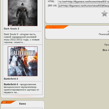
HTML:
[BB Url]:
Dark Souls 2
Dark Souls II - вторая часть
Пожалуй
самой хардкорной ролевой
игры 2011-2012 года, с новым
героем, сюжето...
Про
Все 
Battlefield 4
Battlefield 4
- продолжение
венценосного мультиплеер-
ориентированного шутера от
первого ли...
Кино