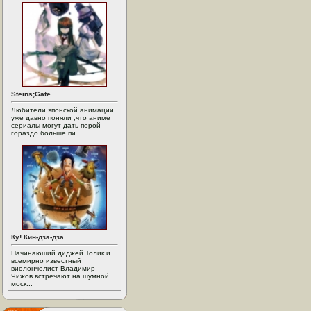
Steins;Gate
Любители японской анимации
уже давно поняли ,что аниме
сериалы могут дать порой
гораздо больше пи...
Ку! Кин-дза-дза
Начинающий диджей Толик и
всемирно известный
виолончелист Владимир
Чижов встречают на шумной
моск...