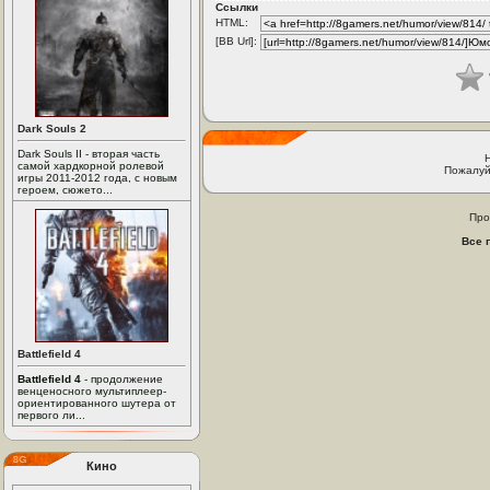
Ссылки
HTML:
[BB Url]:
Dark Souls 2
Dark Souls II - вторая часть
самой хардкорной ролевой
Пожалуй
игры 2011-2012 года, с новым
героем, сюжето...
Про
Все 
Battlefield 4
Battlefield 4
- продолжение
венценосного мультиплеер-
ориентированного шутера от
первого ли...
Кино