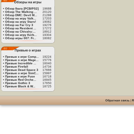
Обзоры на игры
•
Обзор Ibara [PCB/PS2]
19688
•
Обзор The Walking ...
20120
•
Обзор DMC: Devil M...
21288
•
Обзор на игру Valk...
17203
•
Обзор на игру Stars!
19082
•
Обзор на Far Cry 3
19276
•
Обзор на Resident ...
17272
•
Обзор на Chivalry:...
18912
•
Обзор на игру Kerb...
19304
•
Обзор игры 007: Fr...
18082
Превью о играх
•
Превью к игре Comp...
19224
•
Превью о игре Mage...
15776
•
Превью Incredible ...
16040
•
Превью Firefall
14734
•
Превью Dead Space 3
17666
•
Превью о игре SimC...
15997
•
Превью к игре Fuse
16718
•
Превью Red Orche...
16945
•
Превью Gothic 3
17650
•
Превью Black & W...
18725
Обратная связь
|