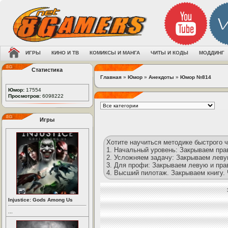
ИГРЫ
КИНО И ТВ
КОМИКСЫ И МАНГА
ЧИТЫ И КОДЫ
МОДДИНГ
Статистика
Главная
»
Юмор
»
Анекдоты
»
Юмор №814
Юмор:
17554
Просмотров:
6098222
Игры
Хотите научиться методике быстрого ч
1. Начальный уровень: Закрываем пра
2. Усложняем задачу: Закрываем леву
3. Для профи: Закрываем левую и пра
4. Высший пилотаж. Закрываем книгу.
Injustice: Gods Among Us
...