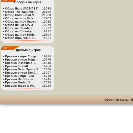
Обзоры на игры
•
Обзор Ibara [PCB/PS2]
19688
•
Обзор The Walking ...
20120
•
Обзор DMC: Devil M...
21288
•
Обзор на игру Valk...
17203
•
Обзор на игру Stars!
19082
•
Обзор на Far Cry 3
19276
•
Обзор на Resident ...
17272
•
Обзор на Chivalry:...
18912
•
Обзор на игру Kerb...
19304
•
Обзор игры 007: Fr...
18082
Превью о играх
•
Превью к игре Comp...
19224
•
Превью о игре Mage...
15776
•
Превью Incredible ...
16040
•
Превью Firefall
14734
•
Превью Dead Space 3
17666
•
Превью о игре SimC...
15997
•
Превью к игре Fuse
16718
•
Превью Red Orche...
16945
•
Превью Gothic 3
17650
•
Превью Black & W...
18725
Обратная связь
|