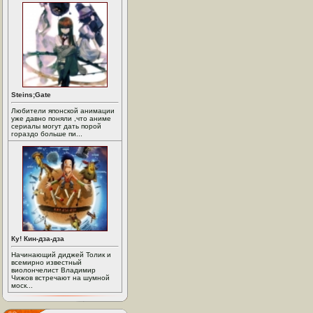
Steins;Gate
Любители японской анимации
уже давно поняли ,что аниме
сериалы могут дать порой
гораздо больше пи...
Ку! Кин-дза-дза
Начинающий диджей Толик и
всемирно известный
виолончелист Владимир
Чижов встречают на шумной
моск...