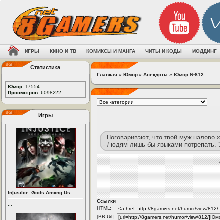
ИГРЫ
КИНО И ТВ
КОМИКСЫ И МАНГА
ЧИТЫ И КОДЫ
МОДДИНГ
Статистика
Главная
»
Юмор
»
Анекдоты
»
Юмор №812
Юмор:
17554
Просмотров:
6098222
Игры
- Поговаривают, что твой муж налево 
- Людям лишь бы языками потрепать. З
Injustice: Gods Among Us
Ссылки
...
HTML:
[BB Url]: