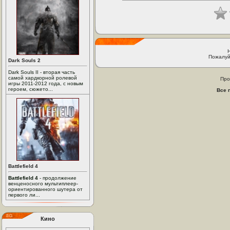
Пожалуй
Dark Souls 2
Dark Souls II - вторая часть
самой хардкорной ролевой
Про
игры 2011-2012 года, с новым
героем, сюжето...
Все 
Battlefield 4
Battlefield 4
- продолжение
венценосного мультиплеер-
ориентированного шутера от
первого ли...
Кино