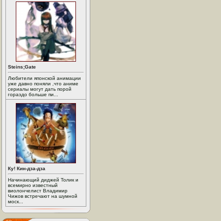
Steins;Gate
Любители японской анимации
уже давно поняли ,что аниме
сериалы могут дать порой
гораздо больше пи...
Ку! Кин-дза-дза
Начинающий диджей Толик и
всемирно известный
виолончелист Владимир
Чижов встречают на шумной
моск...