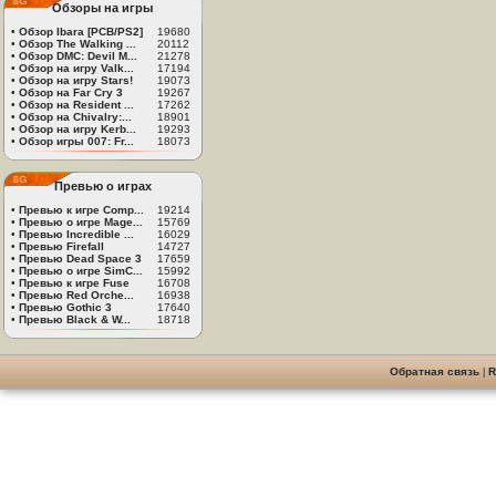
Обзоры на игры
•
Обзор Ibara [PCB/PS2]
19680
•
Обзор The Walking ...
20112
•
Обзор DMC: Devil M...
21278
•
Обзор на игру Valk...
17194
•
Обзор на игру Stars!
19073
•
Обзор на Far Cry 3
19267
•
Обзор на Resident ...
17262
•
Обзор на Chivalry:...
18901
•
Обзор на игру Kerb...
19293
•
Обзор игры 007: Fr...
18073
Превью о играх
•
Превью к игре Comp...
19214
•
Превью о игре Mage...
15769
•
Превью Incredible ...
16029
•
Превью Firefall
14727
•
Превью Dead Space 3
17659
•
Превью о игре SimC...
15992
•
Превью к игре Fuse
16708
•
Превью Red Orche...
16938
•
Превью Gothic 3
17640
•
Превью Black & W...
18718
Обратная связь
|