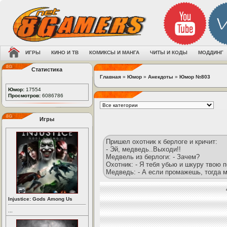
ИГРЫ
КИНО И ТВ
КОМИКСЫ И МАНГА
ЧИТЫ И КОДЫ
МОДДИНГ
Статистика
Главная
»
Юмор
»
Анекдоты
»
Юмор №803
Юмор:
17554
Просмотров:
6086786
Игры
Пришел охотник к берлоге и кричит:
- Эй, медведь..Выходи!!
Медвель из берлоги: - Зачем?
Охотник: - Я тебя убью и шкуру твою п
Медведь: - А если промажешь, тогда м
Injustice: Gods Among Us
...