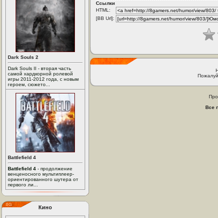
Ссылки
HTML:
[BB Url]:
Dark Souls 2
Dark Souls II - вторая часть
самой хардкорной ролевой
Пожалуй
игры 2011-2012 года, с новым
героем, сюжето...
Про
Все 
Battlefield 4
Battlefield 4
- продолжение
венценосного мультиплеер-
ориентированного шутера от
первого ли...
Кино