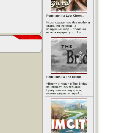
Рецензия на Lost Chron...
Игры, сделанные без любви и
старания, похожи на
воздушный шар – оболочка
есть, а внутри пусто. Lo...
Рецензия на The Bridge
«Верх» и «низ» в The Bridge —
понятия относительные.
Прогуливаясь под аркой,
можно запросто перей...