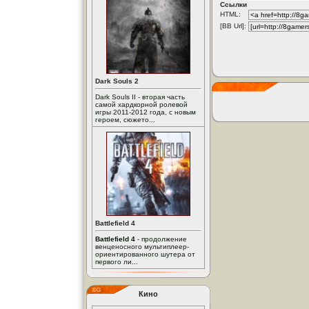
Ссылки
HTML:
[BB Url]:
Dark Souls 2
Dark Souls II - вторая часть
самой хардкорной ролевой
игры 2011-2012 года, с новым
героем, сюжето...
Battlefield 4
Battlefield 4
- продолжение
венценосного мультиплеер-
ориентированного шутера от
первого ли...
Кино