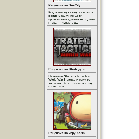
Рецензия на SimCity
Когда месяц назад состоялся
релиз SimCity, по Сети
прокатилось цунами народного
гнева – глупые ош...
Рецензия на Strategy &...
Название Strategy & Tactics:
World War II вряд ли кому-то
знакомо. Зато одного взгляда
на ее скри...
Рецензия на игру Scrib...