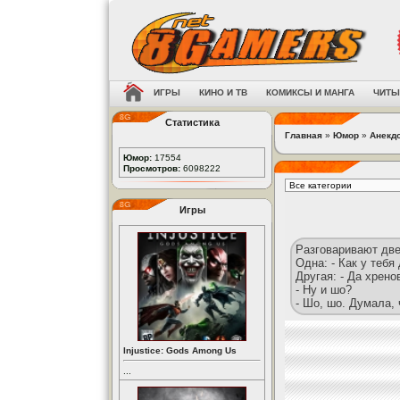
ИГРЫ
КИНО И ТВ
КОМИКСЫ И МАНГА
ЧИТЫ
Статистика
Главная
»
Юмор
»
Анекд
Юмор:
17554
Просмотров:
6098222
Игры
Разговаривают две
Одна: - Как у тебя
Другая: - Да хрено
- Ну и шо?
- Шо, шо. Думала, 
Injustice: Gods Among Us
...