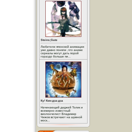
Steins;Gate
Любители японской анимации
уже давно поняли ,что аниме
сериалы могут дать порой
гораздо больше пи...
Ку! Кин-дза-дза
Начинающий диджей Толик и
всемирно известный
виолончелист Владимир
Чижов встречают на шумной
моск...