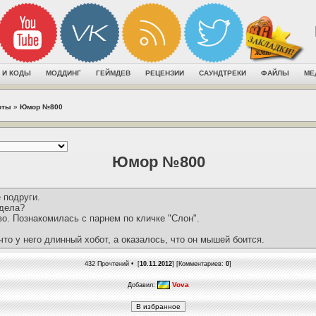
 И КОДЫ
МОДДИНГ
ГЕЙМДЕВ
РЕЦЕНЗИИ
САУНДТРЕКИ
ФАЙЛЫ
МЕ
оты
»
Юмор №800
Юмор №800
 подруги.
 дела?
во. Познакомилась с парнем по кличке "Слон".
что у него длинный хобот, а оказалось, что он мышей боится.
432 Прочтений • [
10.11.2012
] [Комментариев:
0
]
Vova
Добавил: