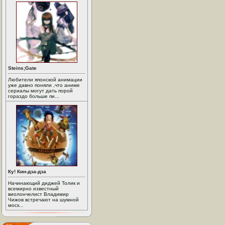
Steins;Gate
Любители японской анимации
уже давно поняли ,что аниме
сериалы могут дать порой
гораздо больше пи...
Ку! Кин-дза-дза
Начинающий диджей Толик и
всемирно известный
виолончелист Владимир
Чижов встречают на шумной
моск...