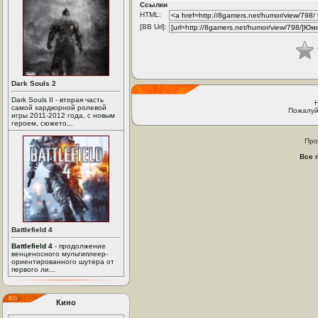
Ссылки
HTML:
[BB Url]:
Dark Souls 2
Dark Souls II - вторая часть
самой хардкорной ролевой
Пожалуй
игры 2011-2012 года, с новым
героем, сюжето...
Про
Все 
Battlefield 4
Battlefield 4
- продолжение
венценосного мультиплеер-
ориентированного шутера от
первого ли...
Кино