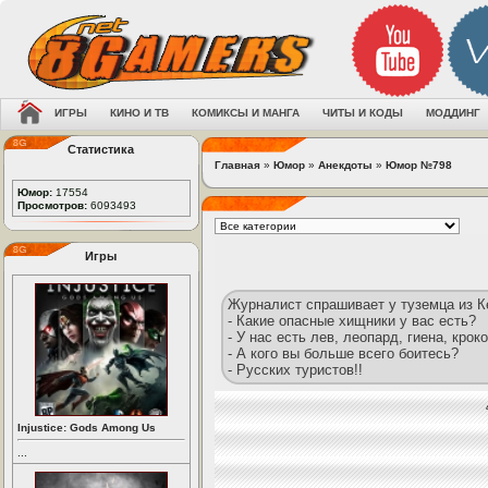
ИГРЫ
КИНО И ТВ
КОМИКСЫ И МАНГА
ЧИТЫ И КОДЫ
МОДДИНГ
Статистика
Главная
»
Юмор
»
Анекдоты
»
Юмор №798
Юмор:
17554
Просмотров:
6093493
Игры
Журналист спрашивает у туземца из К
- Какие опасные хищники у вас есть?
- У нас есть лев, леопард, гиена, кро
- А кого вы больше всего боитесь?
- Русских туристов!!
Injustice: Gods Among Us
...