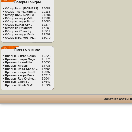
Обзоры на игры
•
Обзор Ibara [PCB/PS2]
19688
•
Обзор The Walking ...
20118
•
Обзор DMC: Devil M...
21284
•
Обзор на игру Valk...
17201
•
Обзор на игру Stars!
19080
•
Обзор на Far Cry 3
19274
•
Обзор на Resident ...
17269
•
Обзор на Chivalry:...
18911
•
Обзор на игру Kerb...
19302
•
Обзор игры 007: Fr...
18079
Превью о играх
•
Превью к игре Comp...
19223
•
Превью о игре Mage...
15774
•
Превью Incredible ...
16038
•
Превью Firefall
14733
•
Превью Dead Space 3
17666
•
Превью о игре SimC...
15997
•
Превью к игре Fuse
16716
•
Превью Red Orche...
16944
•
Превью Gothic 3
17648
•
Превью Black & W...
18724
Обратная связь
|