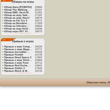
Обзоры на игры
•
Обзор Ibara [PCB/PS2]
19684
•
Обзор The Walking ...
20115
•
Обзор DMC: Devil M...
21281
•
Обзор на игру Valk...
17197
•
Обзор на игру Stars!
19076
•
Обзор на Far Cry 3
19271
•
Обзор на Resident ...
17265
•
Обзор на Chivalry:...
18904
•
Обзор на игру Kerb...
19296
•
Обзор игры 007: Fr...
18075
Превью о играх
•
Превью к игре Comp...
19220
•
Превью о игре Mage...
15771
•
Превью Incredible ...
16033
•
Превью Firefall
14729
•
Превью Dead Space 3
17662
•
Превью о игре SimC...
15994
•
Превью к игре Fuse
16712
•
Превью Red Orche...
16941
•
Превью Gothic 3
17644
•
Превью Black & W...
18720
Обратная связь
|