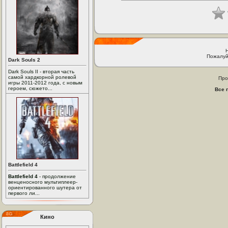
Пожалуй
Dark Souls 2
Dark Souls II - вторая часть
самой хардкорной ролевой
Про
игры 2011-2012 года, с новым
героем, сюжето...
Все 
Battlefield 4
Battlefield 4
- продолжение
венценосного мультиплеер-
ориентированного шутера от
первого ли...
Кино