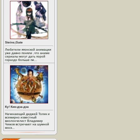
Steins;Gate
Любители японской анимации
уже давно поняли ,что аниме
сериалы могут дать порой
гораздо больше пи...
Ку! Кин-дза-дза
Начинающий диджей Толик и
всемирно известный
виолончелист Владимир
Чижов встречают на шумной
моск...