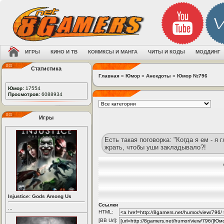
ИГРЫ
КИНО И ТВ
КОМИКСЫ И МАНГА
ЧИТЫ И КОДЫ
МОДДИНГ
Статистика
Главная
»
Юмор
»
Анекдоты
»
Юмор №796
Юмор:
17554
Просмотров:
6088934
Игры
Есть такая поговорка: "Когда я ем - я 
жрать, чтобы уши закладывало?!
Injustice: Gods Among Us
Ссылки
...
HTML:
[BB Url]: