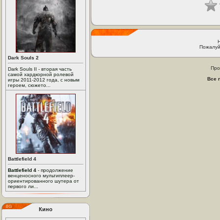
Пожалуй
Dark Souls 2
Про
Dark Souls II - вторая часть
самой хардкорной ролевой
Все 
игры 2011-2012 года, с новым
героем, сюжето...
Battlefield 4
Battlefield 4
- продолжение
венценосного мультиплеер-
ориентированного шутера от
первого ли...
Кино