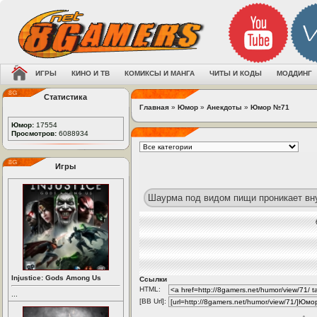
ИГРЫ
КИНО И ТВ
КОМИКСЫ И МАНГА
ЧИТЫ И КОДЫ
МОДДИНГ
Статистика
Главная
»
Юмор
»
Анекдоты
»
Юмор №71
Юмор:
17554
Просмотров:
6088934
Игры
Шаурма под видом пищи проникает вну
Injustice: Gods Among Us
Ссылки
HTML:
...
[BB Url]: