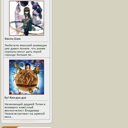
Steins;Gate
Любители японской анимации
уже давно поняли ,что аниме
сериалы могут дать порой
гораздо больше пи...
Ку! Кин-дза-дза
Начинающий диджей Толик и
всемирно известный
виолончелист Владимир
Чижов встречают на шумной
моск...