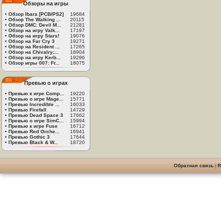
Обзоры на игры
•
Обзор Ibara [PCB/PS2]
19684
•
Обзор The Walking ...
20115
•
Обзор DMC: Devil M...
21281
•
Обзор на игру Valk...
17197
•
Обзор на игру Stars!
19076
•
Обзор на Far Cry 3
19271
•
Обзор на Resident ...
17265
•
Обзор на Chivalry:...
18904
•
Обзор на игру Kerb...
19296
•
Обзор игры 007: Fr...
18075
Превью о играх
•
Превью к игре Comp...
19220
•
Превью о игре Mage...
15771
•
Превью Incredible ...
16033
•
Превью Firefall
14729
•
Превью Dead Space 3
17662
•
Превью о игре SimC...
15994
•
Превью к игре Fuse
16712
•
Превью Red Orche...
16941
•
Превью Gothic 3
17644
•
Превью Black & W...
18720
Обратная связь
|