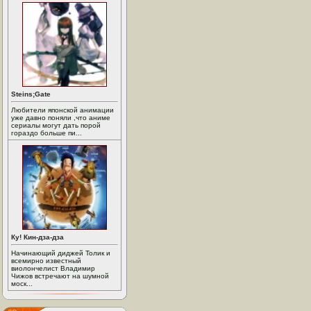
Steins;Gate
Любители японской анимации
уже давно поняли ,что аниме
сериалы могут дать порой
гораздо больше пи...
Ку! Кин-дза-дза
Начинающий диджей Толик и
всемирно известный
виолончелист Владимир
Чижов встречают на шумной
моск...