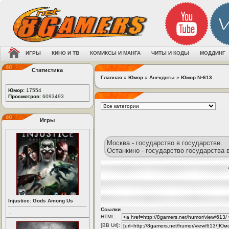
ИГРЫ
КИНО И ТВ
КОМИКСЫ И МАНГА
ЧИТЫ И КОДЫ
МОДДИНГ
Статистика
Главная
»
Юмор
»
Анекдоты
»
Юмор №613
Юмор:
17554
Просмотров:
6093493
Игры
Москва - государство в государстве.
Останкино - государство государства в
Injustice: Gods Among Us
Ссылки
...
HTML:
[BB Url]: