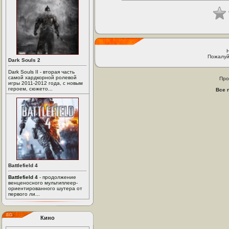
Пожалуй
Dark Souls 2
Dark Souls II - вторая часть
самой хардкорной ролевой
Про
игры 2011-2012 года, с новым
героем, сюжето...
Все 
Battlefield 4
Battlefield 4
- продолжение
венценосного мультиплеер-
ориентированного шутера от
первого ли...
Кино