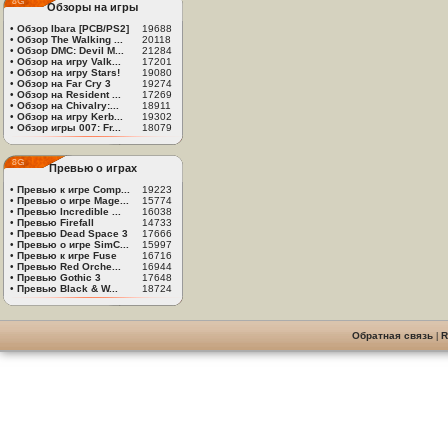
Обзоры на игры
•
Обзор Ibara [PCB/PS2]
19688
•
Обзор The Walking ...
20118
•
Обзор DMC: Devil M...
21284
•
Обзор на игру Valk...
17201
•
Обзор на игру Stars!
19080
•
Обзор на Far Cry 3
19274
•
Обзор на Resident ...
17269
•
Обзор на Chivalry:...
18911
•
Обзор на игру Kerb...
19302
•
Обзор игры 007: Fr...
18079
Превью о играх
•
Превью к игре Comp...
19223
•
Превью о игре Mage...
15774
•
Превью Incredible ...
16038
•
Превью Firefall
14733
•
Превью Dead Space 3
17666
•
Превью о игре SimC...
15997
•
Превью к игре Fuse
16716
•
Превью Red Orche...
16944
•
Превью Gothic 3
17648
•
Превью Black & W...
18724
Обратная связь
|