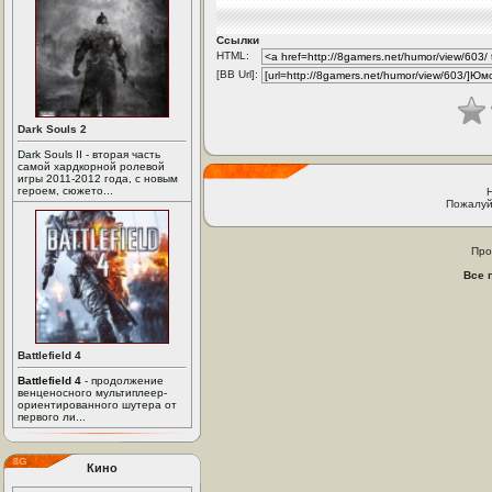
Ссылки
HTML:
[BB Url]:
Dark Souls 2
Dark Souls II - вторая часть
самой хардкорной ролевой
игры 2011-2012 года, с новым
героем, сюжето...
Пожалуй
Про
Все 
Battlefield 4
Battlefield 4
- продолжение
венценосного мультиплеер-
ориентированного шутера от
первого ли...
Кино