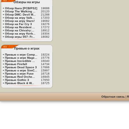
Обзоры на игры
•
Обзор Ibara [PCB/PS2]
19688
•
Обзор The Walking ...
20120
•
Обзор DMC: Devil M...
21288
•
Обзор на игру Valk...
17203
•
Обзор на игру Stars!
19082
•
Обзор на Far Cry 3
19276
•
Обзор на Resident ...
17272
•
Обзор на Chivalry:...
18912
•
Обзор на игру Kerb...
19304
•
Обзор игры 007: Fr...
18082
Превью о играх
•
Превью к игре Comp...
19224
•
Превью о игре Mage...
15776
•
Превью Incredible ...
16040
•
Превью Firefall
14734
•
Превью Dead Space 3
17666
•
Превью о игре SimC...
15997
•
Превью к игре Fuse
16718
•
Превью Red Orche...
16945
•
Превью Gothic 3
17650
•
Превью Black & W...
18725
Обратная связь
|