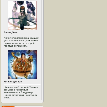
Steins;Gate
Любители японской анимации
уже давно поняли ,что аниме
сериалы могут дать порой
гораздо больше пи...
Ку! Кин-дза-дза
Начинающий диджей Толик и
всемирно известный
виолончелист Владимир
Чижов встречают на шумной
моск...