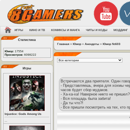
ИГРЫ
КИНО И ТВ
КОМИКСЫ И МАНГА
ЧИТЫ И КОДЫ
МОДДИНГ
Статистика
Главная
»
Юмор
»
Анекдоты
»
Юмор №603
Юмор:
17554
Просмотров:
6098222
Игры
Встречаются два приятеля. Один гово
- Представляешь, вчера для хохмы чер
часов будет сбор мудаков.
- Ха-ха-ха! Наверное никто не пришел?
- Вся площадь была забита!
- Да ты что?!
- Все пришли посмотреть на тех, кто п
Injustice: Gods Among Us
...