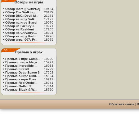
Обзоры на игры
•
Обзор Ibara [PCB/PS2]
19684
•
Обзор The Walking ...
20115
•
Обзор DMC: Devil M...
21281
•
Обзор на игру Valk...
17197
•
Обзор на игру Stars!
19076
•
Обзор на Far Cry 3
19271
•
Обзор на Resident ...
17265
•
Обзор на Chivalry:...
18904
•
Обзор на игру Kerb...
19296
•
Обзор игры 007: Fr...
18075
Превью о играх
•
Превью к игре Comp...
19220
•
Превью о игре Mage...
15771
•
Превью Incredible ...
16033
•
Превью Firefall
14729
•
Превью Dead Space 3
17662
•
Превью о игре SimC...
15994
•
Превью к игре Fuse
16712
•
Превью Red Orche...
16941
•
Превью Gothic 3
17644
•
Превью Black & W...
18720
Обратная связь
|