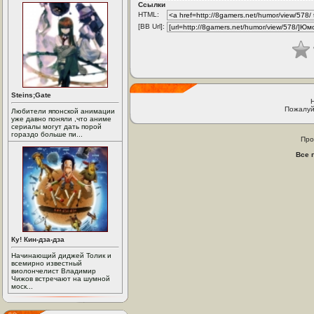
Ссылки
HTML:
[BB Url]:
Steins;Gate
Пожалуй
Любители японской анимации
уже давно поняли ,что аниме
сериалы могут дать порой
гораздо больше пи...
Про
Все 
Ку! Кин-дза-дза
Начинающий диджей Толик и
всемирно известный
виолончелист Владимир
Чижов встречают на шумной
моск...