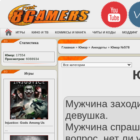
ИГРЫ
КИНО И ТВ
КОМИКСЫ И МАНГА
ЧИТЫ И КОДЫ
МОДДИНГ
Статистика
Главная
»
Юмор
»
Анекдоты
»
Юмор №578
Юмор:
17554
Просмотров:
6088934
Игры
Мужчина заходи
девушка.
Injustice: Gods Among Us
Мужчина спраши
...
вопрос, нет ли