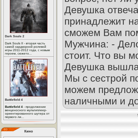
Девушка отвечае
принадлежит на
сможем Вам по
Dark Souls 2
Мужчина: - Дело
Dark Souls II - вторая часть
самой хардкорной ролевой
игры 2011-2012 года, с новым
стоит. Что вы 
героем, сюжето...
Девушка вышла 
Мы с сестрой п
можем предлож
наличными и до
Battlefield 4
Battlefield 4
- продолжение
венценосного мультиплеер-
ориентированного шутера от
первого ли...
Кино