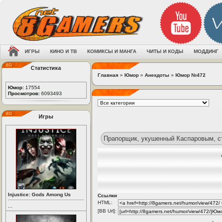
ИГРЫ
КИНО И ТВ
КОМИКСЫ И МАНГА
ЧИТЫ И КОДЫ
МОДДИНГ
Статистика
Главная
»
Юмор
»
Анекдоты
»
Юмор №472
Юмор:
17554
Просмотров:
6093493
Игры
Прапорщик, укушенный Каспаровым, ст
Injustice: Gods Among Us
Ссылки
HTML:
...
[BB Url]: