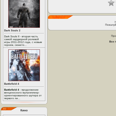
Пожалуй
Dark Souls 2
Про
Dark Souls II - вторая часть
самой хардкорной ролевой
Все 
игры 2011-2012 года, с новым
героем, сюжето...
Battlefield 4
Battlefield 4
- продолжение
венценосного мультиплеер-
ориентированного шутера от
первого ли...
Кино