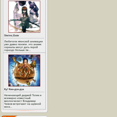
Steins;Gate
Любители японской анимации
уже давно поняли ,что аниме
сериалы могут дать порой
гораздо больше пи...
Ку! Кин-дза-дза
Начинающий диджей Толик и
всемирно известный
виолончелист Владимир
Чижов встречают на шумной
моск...