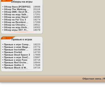
Обзоры на игры
•
Обзор Ibara [PCB/PS2]
19688
•
Обзор The Walking ...
20118
•
Обзор DMC: Devil M...
21284
•
Обзор на игру Valk...
17201
•
Обзор на игру Stars!
19080
•
Обзор на Far Cry 3
19274
•
Обзор на Resident ...
17269
•
Обзор на Chivalry:...
18911
•
Обзор на игру Kerb...
19302
•
Обзор игры 007: Fr...
18079
Превью о играх
•
Превью к игре Comp...
19223
•
Превью о игре Mage...
15774
•
Превью Incredible ...
16038
•
Превью Firefall
14733
•
Превью Dead Space 3
17666
•
Превью о игре SimC...
15997
•
Превью к игре Fuse
16716
•
Превью Red Orche...
16944
•
Превью Gothic 3
17648
•
Превью Black & W...
18724
Обратная связь
|