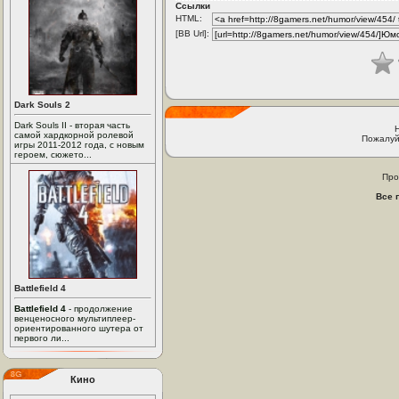
Ссылки
HTML:
[BB Url]:
Dark Souls 2
Dark Souls II - вторая часть
самой хардкорной ролевой
Пожалуй
игры 2011-2012 года, с новым
героем, сюжето...
Про
Все 
Battlefield 4
Battlefield 4
- продолжение
венценосного мультиплеер-
ориентированного шутера от
первого ли...
Кино