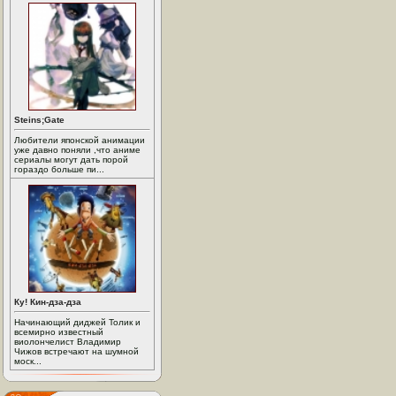
Steins;Gate
Любители японской анимации
уже давно поняли ,что аниме
сериалы могут дать порой
гораздо больше пи...
Ку! Кин-дза-дза
Начинающий диджей Толик и
всемирно известный
виолончелист Владимир
Чижов встречают на шумной
моск...