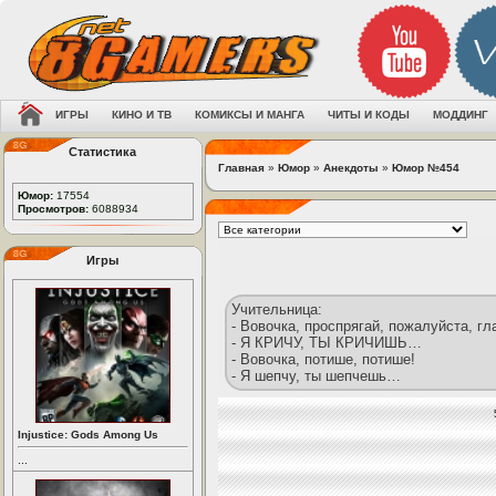
ИГРЫ
КИНО И ТВ
КОМИКСЫ И МАНГА
ЧИТЫ И КОДЫ
МОДДИНГ
Статистика
Главная
»
Юмор
»
Анекдоты
»
Юмор №454
Юмор:
17554
Просмотров:
6088934
Игры
Учительница:
- Вовочка, проспрягай, пожалуйста, гл
- Я КРИЧУ, ТЫ КРИЧИШЬ…
- Вовочка, потише, потише!
- Я шепчу, ты шепчешь…
Injustice: Gods Among Us
...