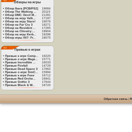
Обзоры на игры
•
Обзор Ibara [PCB/PS2]
19684
•
Обзор The Walking ...
20115
•
Обзор DMC: Devil M...
21281
•
Обзор на игру Valk...
17197
•
Обзор на игру Stars!
19076
•
Обзор на Far Cry 3
19271
•
Обзор на Resident ...
17265
•
Обзор на Chivalry:...
18904
•
Обзор на игру Kerb...
19296
•
Обзор игры 007: Fr...
18075
Превью о играх
•
Превью к игре Comp...
19220
•
Превью о игре Mage...
15771
•
Превью Incredible ...
16033
•
Превью Firefall
14729
•
Превью Dead Space 3
17662
•
Превью о игре SimC...
15994
•
Превью к игре Fuse
16712
•
Превью Red Orche...
16941
•
Превью Gothic 3
17644
•
Превью Black & W...
18720
Обратная связь
|