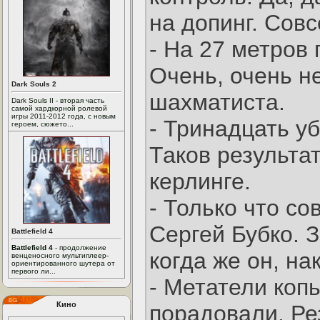
на допинг. Совс
- На 27 метров
Очень, очень н
Dark Souls 2
шахматиста.
Dark Souls II - вторая часть
самой хардкорной ролевой
игры 2011-2012 года, с новым
- Тринадцать у
героем, сюжето...
Таков результат
керлинге.
- Только что с
Сергей Бубко. 
Battlefield 4
Battlefield 4
- продолжение
когда же он, на
венценосного мультиплеер-
ориентированного шутера от
первого ли...
- Метатели коп
Кино
порадовали. Рез