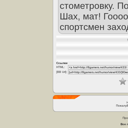
стометровку. П
Шах, мат! Гооо
спортсмен заход
Ссылки
HTML:
[BB Url]:
Пожалуй
Про
Все 