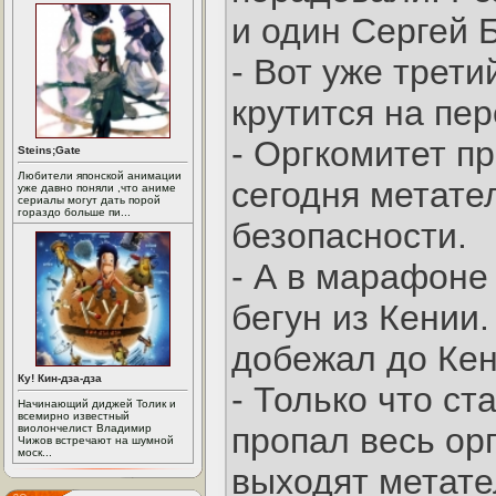
и один Сергей Б
- Вот уже трети
крутится на пер
- Оргкомитет п
Steins;Gate
Любители японской анимации
сегодня метате
уже давно поняли ,что аниме
сериалы могут дать порой
гораздо больше пи...
безопасности.
- А в марафоне
бегун из Кении
добежал до Кен
Ку! Кин-дза-дза
- Только что ст
Начинающий диджей Толик и
всемирно известный
пропал весь ор
виолончелист Владимир
Чижов встречают на шумной
моск...
выходят метате