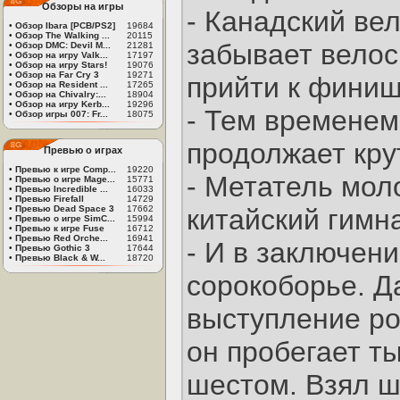
Обзоры на игры
- Канадский ве
•
Обзор Ibara [PCB/PS2]
19684
•
Обзор The Walking ...
20115
забывает велос
•
Обзор DMC: Devil M...
21281
•
Обзор на игру Valk...
17197
•
Обзор на игру Stars!
19076
•
Обзор на Far Cry 3
19271
прийти к финиш
•
Обзор на Resident ...
17265
•
Обзор на Chivalry:...
18904
•
Обзор на игру Kerb...
19296
- Тем временем
•
Обзор игры 007: Fr...
18075
продолжает кру
Превью о играх
•
Превью к игре Comp...
19220
- Метатель моло
•
Превью о игре Mage...
15771
•
Превью Incredible ...
16033
•
Превью Firefall
14729
•
Превью Dead Space 3
17662
китайский гимна
•
Превью о игре SimC...
15994
•
Превью к игре Fuse
16712
•
Превью Red Orche...
16941
- И в заключен
•
Превью Gothic 3
17644
•
Превью Black & W...
18720
сорокоборье. Д
выступление ро
он пробегает т
шестом. Взял ш