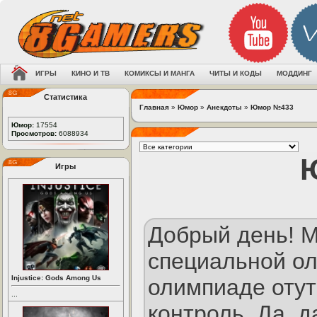
ИГРЫ
КИНО И ТВ
КОМИКСЫ И МАНГА
ЧИТЫ И КОДЫ
МОДДИНГ
Статистика
Главная
»
Юмор
»
Анекдоты
»
Юмор №433
Юмор:
17554
Просмотров:
6088934
Игры
Добрый день! 
специальной о
Injustice: Gods Among Us
олимпиаде отут
...
контроль. Да, 