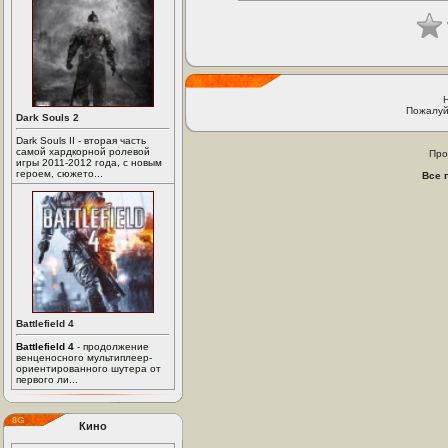
Пожалуй
Dark Souls 2
Dark Souls II - вторая часть
самой хардкорной ролевой
Про
игры 2011-2012 года, с новым
героем, сюжето...
Все 
Battlefield 4
Battlefield 4
- продолжение
венценосного мультиплеер-
ориентированного шутера от
первого ли...
Кино