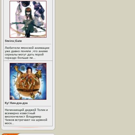
Steins;Gate
Любители японской анимации
уже давно поняли ,что аниме
сериалы могут дать порой
гораздо больше пи...
Ку! Кин-дза-дза
Начинающий диджей Толик и
всемирно известный
виолончелист Владимир
Чижов встречают на шумной
моск...