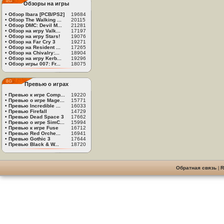
Обзоры на игры
•
Обзор Ibara [PCB/PS2]
19684
•
Обзор The Walking ...
20115
•
Обзор DMC: Devil M...
21281
•
Обзор на игру Valk...
17197
•
Обзор на игру Stars!
19076
•
Обзор на Far Cry 3
19271
•
Обзор на Resident ...
17265
•
Обзор на Chivalry:...
18904
•
Обзор на игру Kerb...
19296
•
Обзор игры 007: Fr...
18075
Превью о играх
•
Превью к игре Comp...
19220
•
Превью о игре Mage...
15771
•
Превью Incredible ...
16033
•
Превью Firefall
14729
•
Превью Dead Space 3
17662
•
Превью о игре SimC...
15994
•
Превью к игре Fuse
16712
•
Превью Red Orche...
16941
•
Превью Gothic 3
17644
•
Превью Black & W...
18720
Обратная связь
|