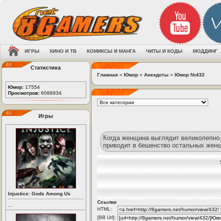
ИГРЫ
КИНО И ТВ
КОМИКСЫ И МАНГА
ЧИТЫ И КОДЫ
МОДДИНГ
Статистика
Главная
»
Юмор
»
Анекдоты
»
Юмор №432
Юмор:
17554
Просмотров:
6088934
Игры
Когда женщина выглядит великолепно,
приводит в бешенство остальных жен
Injustice: Gods Among Us
Ссылки
...
HTML:
[BB Url]: