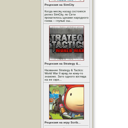
Рецензия на SimCity
Когда месяц назад состоялся
релиз SimCity, по Сети
прокатилось цунами народного
гнева – глупые ош...
Рецензия на Strategy &...
Название Strategy & Tactics:
World War II вряд ли кому-то
знакомо. Зато одного взгляда
на ее скри...
Рецензия на игру Scrib...