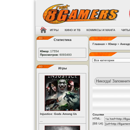
ИГРЫ
КИНО И ТВ
КОМИКСЫ И МАНГА
ЧИТЫ
Статистика
Главная
»
Юмор
»
Анекд
Юмор:
17554
Просмотров:
6093493
Игры
Никогда! Запомните
Injustice: Gods Among Us
Ссылки
HTML:
...
[BB Url]: