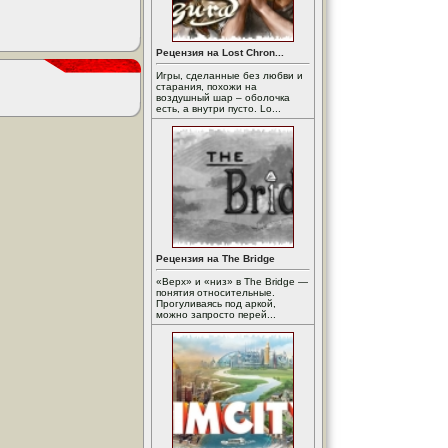
Рецензия на Lost Chron...
Игры, сделанные без любви и
старания, похожи на
воздушный шар – оболочка
есть, а внутри пусто. Lo...
Рецензия на The Bridge
«Верх» и «низ» в The Bridge —
понятия относительные.
Прогуливаясь под аркой,
можно запросто перей...