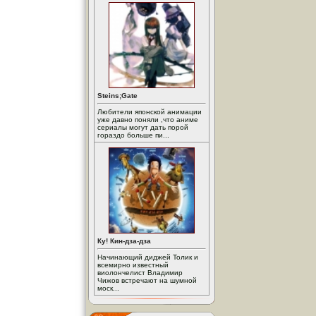
Steins;Gate
Любители японской анимации
уже давно поняли ,что аниме
сериалы могут дать порой
гораздо больше пи...
Ку! Кин-дза-дза
Начинающий диджей Толик и
всемирно известный
виолончелист Владимир
Чижов встречают на шумной
моск...