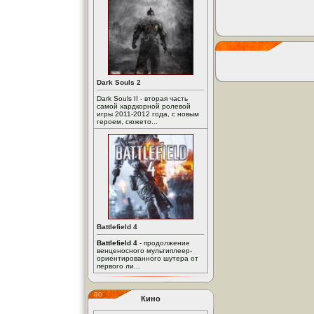
Dark Souls 2
Dark Souls II - вторая часть
самой хардкорной ролевой
игры 2011-2012 года, с новым
героем, сюжето...
Battlefield 4
Battlefield 4
- продолжение
венценосного мультиплеер-
ориентированного шутера от
первого ли...
Кино