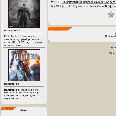
HTML:
[BB Url]:
Dark Souls 2
Dark Souls II - вторая часть
Пожалуй
самой хардкорной ролевой
игры 2011-2012 года, с новым
героем, сюжето...
Про
Все 
Battlefield 4
Battlefield 4
- продолжение
венценосного мультиплеер-
ориентированного шутера от
первого ли...
Кино