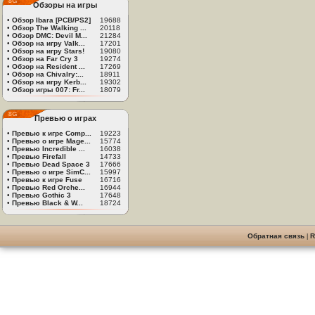
Обзоры на игры
•
Обзор Ibara [PCB/PS2]
19688
•
Обзор The Walking ...
20118
•
Обзор DMC: Devil M...
21284
•
Обзор на игру Valk...
17201
•
Обзор на игру Stars!
19080
•
Обзор на Far Cry 3
19274
•
Обзор на Resident ...
17269
•
Обзор на Chivalry:...
18911
•
Обзор на игру Kerb...
19302
•
Обзор игры 007: Fr...
18079
Превью о играх
•
Превью к игре Comp...
19223
•
Превью о игре Mage...
15774
•
Превью Incredible ...
16038
•
Превью Firefall
14733
•
Превью Dead Space 3
17666
•
Превью о игре SimC...
15997
•
Превью к игре Fuse
16716
•
Превью Red Orche...
16944
•
Превью Gothic 3
17648
•
Превью Black & W...
18724
Обратная связь
|