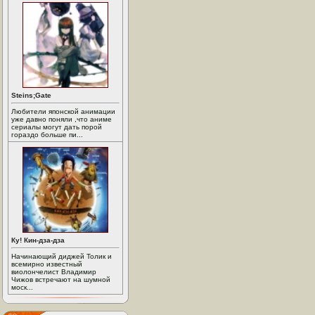
Steins;Gate
Любители японской анимации
уже давно поняли ,что аниме
сериалы могут дать порой
гораздо больше пи...
Ку! Кин-дза-дза
Начинающий диджей Толик и
всемирно известный
виолончелист Владимир
Чижов встречают на шумной
моск...