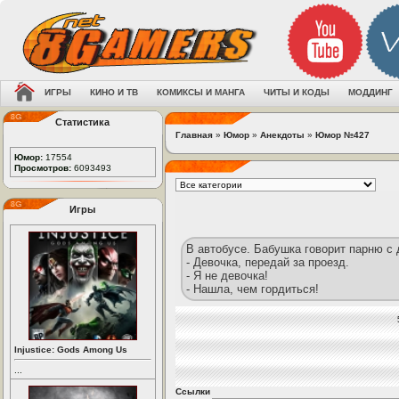
ИГРЫ
КИНО И ТВ
КОМИКСЫ И МАНГА
ЧИТЫ И КОДЫ
МОДДИНГ
Статистика
Главная
»
Юмор
»
Анекдоты
»
Юмор №427
Юмор:
17554
Просмотров:
6093493
Игры
В автобусе. Бабушка говорит парню с
- Девочка, передай за проезд.
- Я не девочка!
- Нашла, чем гордиться!
Injustice: Gods Among Us
...
Ссылки