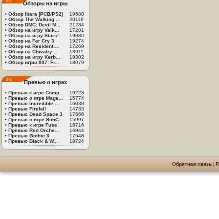
Обзоры на игры
•
Обзор Ibara [PCB/PS2]
19688
•
Обзор The Walking ...
20118
•
Обзор DMC: Devil M...
21284
•
Обзор на игру Valk...
17201
•
Обзор на игру Stars!
19080
•
Обзор на Far Cry 3
19274
•
Обзор на Resident ...
17269
•
Обзор на Chivalry:...
18911
•
Обзор на игру Kerb...
19302
•
Обзор игры 007: Fr...
18079
Превью о играх
•
Превью к игре Comp...
19223
•
Превью о игре Mage...
15774
•
Превью Incredible ...
16038
•
Превью Firefall
14733
•
Превью Dead Space 3
17666
•
Превью о игре SimC...
15997
•
Превью к игре Fuse
16716
•
Превью Red Orche...
16944
•
Превью Gothic 3
17648
•
Превью Black & W...
18724
Обратная связь
|