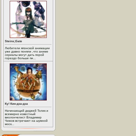
Steins;Gate
Любители японской анимации
уже давно поняли ,что аниме
сериалы могут дать порой
гораздо больше пи...
Ку! Кин-дза-дза
Начинающий диджей Толик и
всемирно известный
виолончелист Владимир
Чижов встречают на шумной
моск...