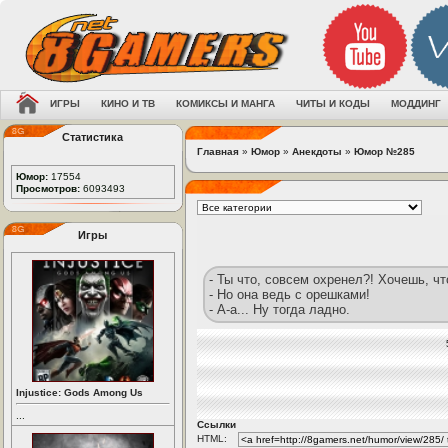
ИГРЫ
КИНО И ТВ
КОМИКСЫ И МАНГА
ЧИТЫ И КОДЫ
МОДДИНГ
Статистика
Главная
»
Юмор
»
Анекдоты
»
Юмор №285
Юмор:
17554
Просмотров:
6093493
Игры
- Ты что, совсем охренел?! Хочешь, ч
- Но она ведь с орешками!
- А-а... Ну тогда ладно.
Injustice: Gods Among Us
...
Ссылки
HTML: