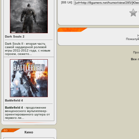
[BB Url]:
Dark Souls 2
Пожалуй
Dark Souls II - вторая часть
самой хардкорной ролевой
игры 2011-2012 года, с новым
Про
героем, сюжето...
Все 
Battlefield 4
Battlefield 4
- продолжение
венценосного мультиплеер-
ориентированного шутера от
первого ли...
Кино