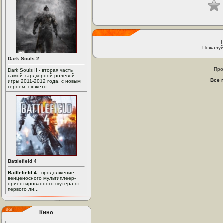
Пожалуй
Dark Souls 2
Про
Dark Souls II - вторая часть
самой хардкорной ролевой
Все 
игры 2011-2012 года, с новым
героем, сюжето...
Battlefield 4
Battlefield 4
- продолжение
венценосного мультиплеер-
ориентированного шутера от
первого ли...
Кино