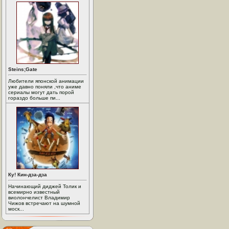
Steins;Gate
Любители японской анимации
уже давно поняли ,что аниме
сериалы могут дать порой
гораздо больше пи...
Ку! Кин-дза-дза
Начинающий диджей Толик и
всемирно известный
виолончелист Владимир
Чижов встречают на шумной
моск...