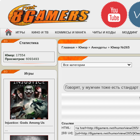
ИГРЫ
КИНО И ТВ
КОМИКСЫ И МАНГА
ЧИТЫ И КОДЫ
МОДДИНГ
Статистика
Главная
»
Юмор
»
Анекдоты
»
Юмор №265
Юмор:
17554
Просмотров:
6093493
Игры
Говорят, у мужчин тоже есть стандарт 
Injustice: Gods Among Us
Ссылки
HTML:
...
[BB Url]: