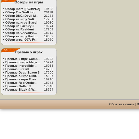
Обзоры на игры
•
Обзор Ibara [PCB/PS2]
19688
•
Обзор The Walking ...
20118
•
Обзор DMC: Devil M...
21284
•
Обзор на игру Valk...
17201
•
Обзор на игру Stars!
19080
•
Обзор на Far Cry 3
19274
•
Обзор на Resident ...
17269
•
Обзор на Chivalry:...
18911
•
Обзор на игру Kerb...
19302
•
Обзор игры 007: Fr...
18079
Превью о играх
•
Превью к игре Comp...
19223
•
Превью о игре Mage...
15774
•
Превью Incredible ...
16038
•
Превью Firefall
14733
•
Превью Dead Space 3
17666
•
Превью о игре SimC...
15997
•
Превью к игре Fuse
16716
•
Превью Red Orche...
16944
•
Превью Gothic 3
17648
•
Превью Black & W...
18724
Обратная связь
|