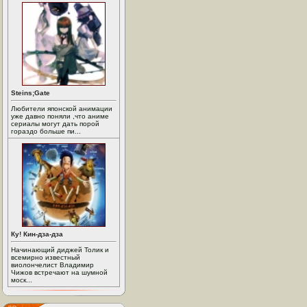
Steins;Gate
Любители японской анимации
уже давно поняли ,что аниме
сериалы могут дать порой
гораздо больше пи...
Ку! Кин-дза-дза
Начинающий диджей Толик и
всемирно известный
виолончелист Владимир
Чижов встречают на шумной
моск...