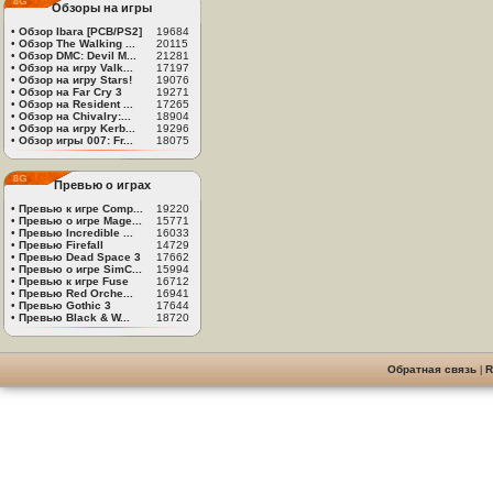
Обзоры на игры
•
Обзор Ibara [PCB/PS2]
19684
•
Обзор The Walking ...
20115
•
Обзор DMC: Devil M...
21281
•
Обзор на игру Valk...
17197
•
Обзор на игру Stars!
19076
•
Обзор на Far Cry 3
19271
•
Обзор на Resident ...
17265
•
Обзор на Chivalry:...
18904
•
Обзор на игру Kerb...
19296
•
Обзор игры 007: Fr...
18075
Превью о играх
•
Превью к игре Comp...
19220
•
Превью о игре Mage...
15771
•
Превью Incredible ...
16033
•
Превью Firefall
14729
•
Превью Dead Space 3
17662
•
Превью о игре SimC...
15994
•
Превью к игре Fuse
16712
•
Превью Red Orche...
16941
•
Превью Gothic 3
17644
•
Превью Black & W...
18720
Обратная связь
|