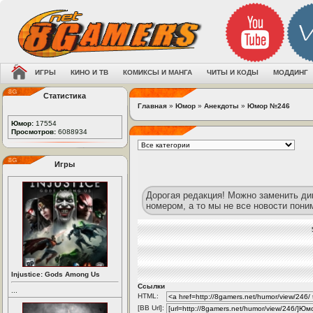
ИГРЫ
КИНО И ТВ
КОМИКСЫ И МАНГА
ЧИТЫ И КОДЫ
МОДДИНГ
Статистика
Главная
»
Юмор
»
Анекдоты
»
Юмор №246
Юмор:
17554
Просмотров:
6088934
Игры
Дорогая редакция! Можно заменить дик
номером, а то мы не все новости пони
Injustice: Gods Among Us
Ссылки
...
HTML:
[BB Url]: