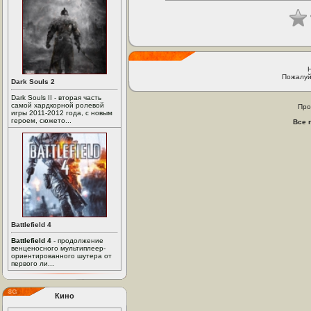
Пожалуй
Dark Souls 2
Dark Souls II - вторая часть
самой хардкорной ролевой
Про
игры 2011-2012 года, с новым
героем, сюжето...
Все 
Battlefield 4
Battlefield 4
- продолжение
венценосного мультиплеер-
ориентированного шутера от
первого ли...
Кино