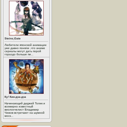
Steins;Gate
Любители японской анимации
уже давно поняли ,что аниме
сериалы могут дать порой
гораздо больше пи...
Ку! Кин-дза-дза
Начинающий диджей Толик и
всемирно известный
виолончелист Владимир
Чижов встречают на шумной
моск...