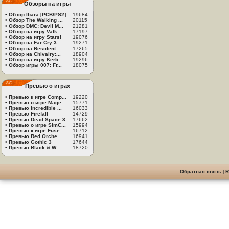
Обзоры на игры
•
Обзор Ibara [PCB/PS2]
19684
•
Обзор The Walking ...
20115
•
Обзор DMC: Devil M...
21281
•
Обзор на игру Valk...
17197
•
Обзор на игру Stars!
19076
•
Обзор на Far Cry 3
19271
•
Обзор на Resident ...
17265
•
Обзор на Chivalry:...
18904
•
Обзор на игру Kerb...
19296
•
Обзор игры 007: Fr...
18075
Превью о играх
•
Превью к игре Comp...
19220
•
Превью о игре Mage...
15771
•
Превью Incredible ...
16033
•
Превью Firefall
14729
•
Превью Dead Space 3
17662
•
Превью о игре SimC...
15994
•
Превью к игре Fuse
16712
•
Превью Red Orche...
16941
•
Превью Gothic 3
17644
•
Превью Black & W...
18720
Обратная связь
|