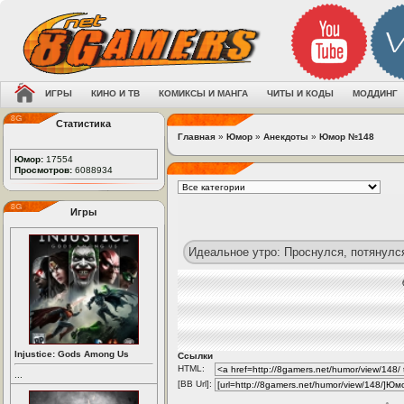
ИГРЫ
КИНО И ТВ
КОМИКСЫ И МАНГА
ЧИТЫ И КОДЫ
МОДДИНГ
Статистика
Главная
»
Юмор
»
Анекдоты
»
Юмор №148
Юмор:
17554
Просмотров:
6088934
Игры
Идеальное утро: Проснулся, потянулся
Injustice: Gods Among Us
Ссылки
HTML:
...
[BB Url]: