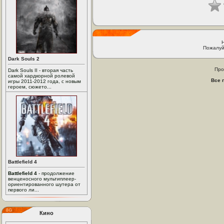
Пожалуй
Dark Souls 2
Про
Dark Souls II - вторая часть
самой хардкорной ролевой
Все 
игры 2011-2012 года, с новым
героем, сюжето...
Battlefield 4
Battlefield 4
- продолжение
венценосного мультиплеер-
ориентированного шутера от
первого ли...
Кино